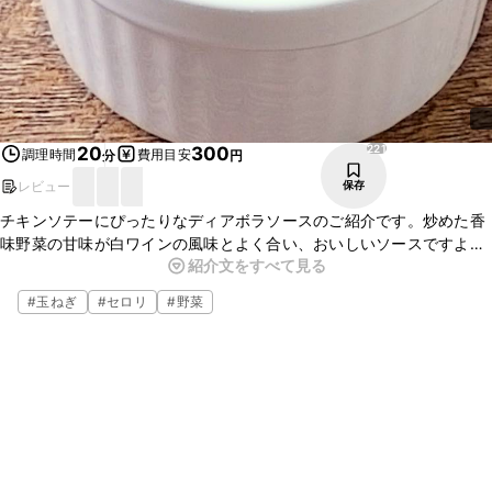
221
20
300
調理時間
費用目安
分
円
レビュー
保存
チキンソテーにぴったりなディアボラソースのご紹介です。炒めた香
味野菜の甘味が白ワインの風味とよく合い、おいしいソースですよ。
紹介文をすべて見る
皮目をパリッと焼いたチキンソテーにたっぷりとかけてぜひ、お召し
上がりくださいね。
#
玉ねぎ
#
セロリ
#
野菜