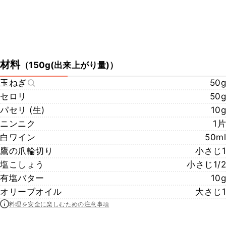
材料
（
150g(出来上がり量)
）
玉ねぎ
50g
セロリ
50g
パセリ (生)
10g
ニンニク
1片
白ワイン
50ml
鷹の爪輪切り
小さじ1
塩こしょう
小さじ1/2
有塩バター
10g
オリーブオイル
大さじ1
料理を安全に楽しむための注意事項