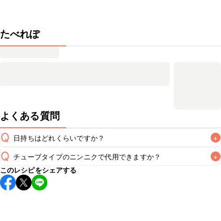
たべれぽ
よくある質問
Q
日持ちはどれくらいですか？
+
Q
チューブタイプのニンニクで代用できますか？
+
保存期間は冷蔵で翌日中が目安です。なるべくお早めにお召
このレシピをシェアする
し上がりください。

A
チューブタイプのニンニクを使用してもお作りいただけま
A
す。小さじ1を目安に加え、お好みの風味になるようご調節く
※日持ちは目安です。
こちら
の注意事項をご確認の上、正し