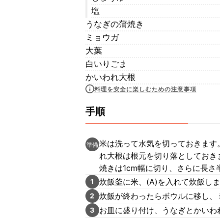
塩
うなぎの蒲焼き
ミョウガ
大葉
白いりごま
かいわれ大根
料理を安全に楽しむための注意事項
手順
米は洗って水気を切っておきます
準備
れ大根は根元を切り落としておき
焼きは1cm幅に切り、さらに長
炊飯釜に米、(A)を入れて炊飯し
1
炊飯が終わったらボウルに移し、
2
お皿に盛り付け、うなぎとかいわ
3