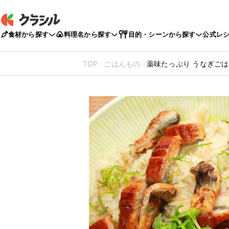
食材から探す
料理名から探す
目的・シーンから探す
公式レ
TOP
ごはんもの
薬味たっぷり うなぎご