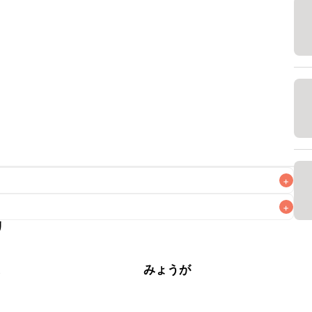
+
+
リ
なるべくお早めにお召し上がりください。

菜
みょうが