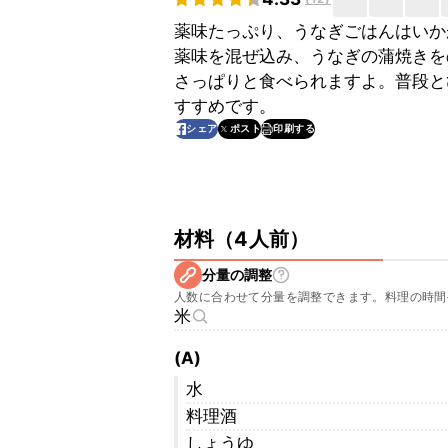
薬味たっぷり、うなぎごはんはいか
薬味を混ぜ込み、うなぎの蒲焼きを
さっぱりと食べられますよ。普段と
すすめです。
印刷する
シェア
ポスト
材料
（
4人前
）
分量の調整
人数に合わせて分量を調整できます。料理の時間
米
(A)
水
料理酒
しょうゆ