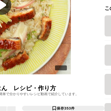
こ
はん
レシピ・作り方
簡単で分かりやすいレシピ動画で紹介しています。
保存
353
件