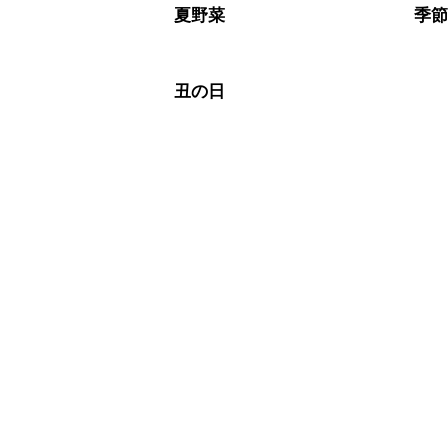
夏野菜
季
丑の日