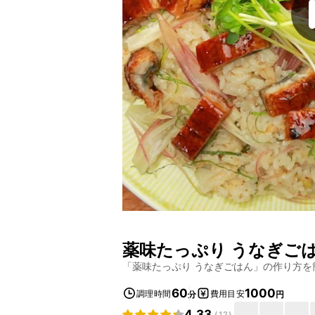
薬味たっぷり うなぎご
「
薬味たっぷり うなぎごはん
」の作り方を
60
1000
調理時間
費用目安
分
円
4.33
(
12
)