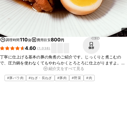
39.2K
110
800
調理時間
費用目安
分
円
4.60
保存
(
1,038
)
丁寧に仕上げる基本の豚の角煮のご紹介です。じっくりと煮こむの
で、圧力鍋を使わなくてもやわらかくとろとろに仕上がりますよ。
紹介文をすべて見る
こってりした風味がごはんとの相性抜群で、お酒のおつまみにもおす
すめです。ぜひお試しくださいね。
#
豚バラ肉
#
ねぎ・長ねぎ
#
豚肉
#
野菜
#
肉