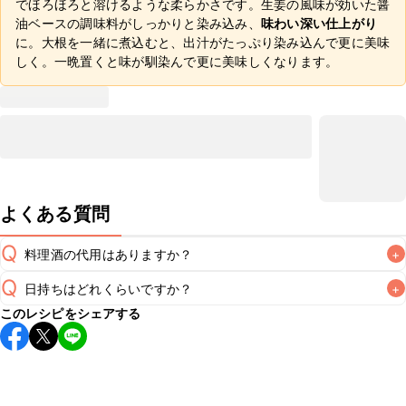
でほろほろと溶けるような柔らかさです。生姜の風味が効いた醤
油ベースの調味料がしっかりと染み込み、
味わい深い仕上がり
に。大根を一緒に煮込むと、出汁がたっぷり染み込んで更に美味
しく。一晩置くと味が馴染んで更に美味しくなります。
よくある質問
Q
料理酒の代用はありますか？
+
Q
日持ちはどれくらいですか？
+
A
このレシピをシェアする
保存期間は冷蔵で翌日中が目安です。なるべくお早めにお召
し上がりください。

A
※日持ちは目安です。
こちら
の注意事項をご確認の上、正し