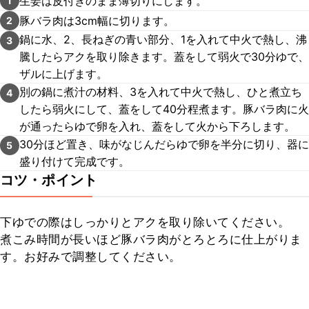
生姜は皮付きのまま薄切りにします。
1
豚バラ肉は3cm幅に切ります。
2
鍋に水、2、長ねぎの青い部分、1を入れて中火で熱し、沸
3
騰したらアクを取り除きます。蓋をして弱火で30分ゆで、
ザルに上げます。
別の鍋に煮汁の材料、3を入れて中火で熱し、ひと煮立ち
4
したら弱火にして、蓋をして40分程煮ます。豚バラ肉に火
が通ったらゆで卵を入れ、蓋をして火から下ろします。
30分ほど置き、味がなじんだらゆで卵を半分に切り、器に
5
盛り付けて完成です。
コツ・ポイント
下ゆでの際はしっかりとアクを取り除いてください。

煮こみ時間が長いほど豚バラ肉がとろとろに仕上がりま
す。お好みで調整してください。