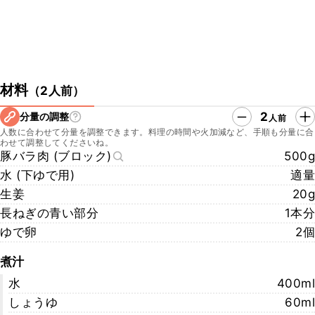
材料
（
2人前
）
2
分量の調整
人前
人数に合わせて分量を調整できます。料理の時間や火加減など、手順も分量に合
わせて調整してくださいね。
豚バラ肉 (ブロック)
500g
水 (下ゆで用)
適量
生姜
20g
長ねぎの青い部分
1本分
ゆで卵
2個
煮汁
水
400ml
しょうゆ
60ml