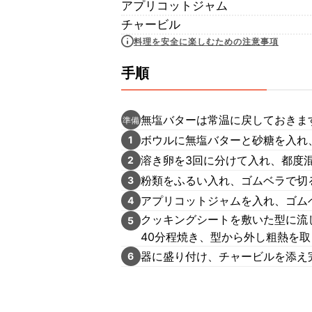
アプリコットジャム
チャービル
料理を安全に楽しむための注意事項
手順
無塩バターは常温に戻しておきます
準備
ボウルに無塩バターと砂糖を入れ
1
溶き卵を3回に分けて入れ、都度
2
粉類をふるい入れ、ゴムベラで切
3
アプリコットジャムを入れ、ゴム
4
クッキングシートを敷いた型に流
5
40分程焼き、型から外し粗熱を
器に盛り付け、チャービルを添え
6