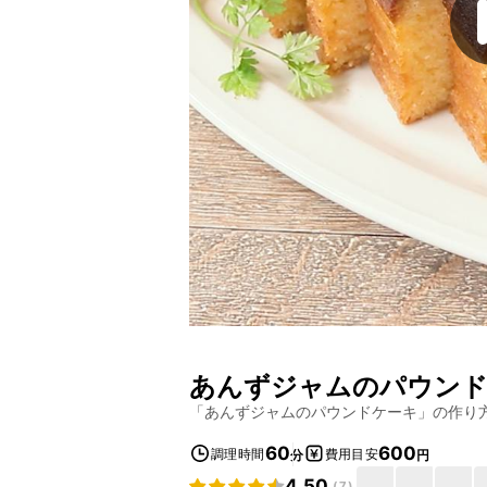
あんずジャムのパウン
「
あんずジャムのパウンドケーキ
」の作り
60
600
調理時間
費用目安
分
円
4.50
(
7
)