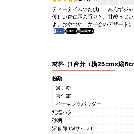
ティータイムのお供に、あんずジャ
優しい杏仁霜の香りと、甘酸っぱい
よ。おやつや、女子会のデザートに
印刷する
シェア
ポスト
材料
（
1台分（横25cm×縦6
粉類
薄力粉
杏仁霜
ベーキングパウダー
無塩バター
砂糖
溶き卵 (Ⅿサイズ)