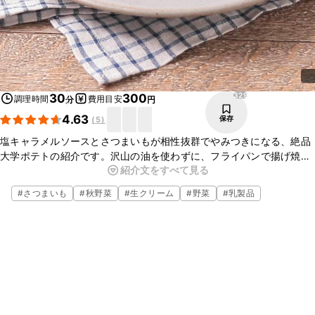
329
30
300
調理時間
費用目安
分
円
4.63
保存
(
5
)
塩キャラメルソースとさつまいもが相性抜群でやみつきになる、絶品
大学ポテトの紹介です。沢山の油を使わずに、フライパンで揚げ焼き
紹介文をすべて見る
にするのでとても手軽で簡単にお作りいただけます。おやつやお茶菓
子などにぜひ、作ってみてはいかがでしょうか。
#
さつまいも
#
秋野菜
#
生クリーム
#
野菜
#
乳製品