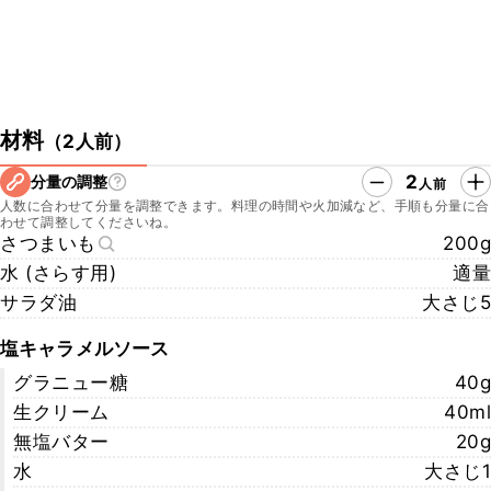
材料
（
2人前
）
2
分量の調整
人前
人数に合わせて分量を調整できます。料理の時間や火加減など、手順も分量に合
わせて調整してくださいね。
さつまいも
200g
水 (さらす用)
適量
サラダ油
大さじ5
塩キャラメルソース
グラニュー糖
40g
生クリーム
40ml
無塩バター
20g
水
大さじ1