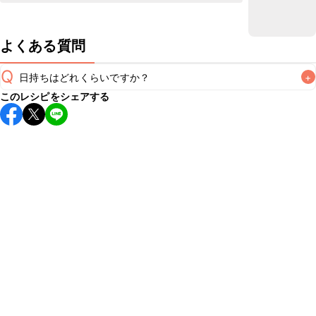
よくある質問
Q
日持ちはどれくらいですか？
+
このレシピをシェアする
保存期間は冷蔵で翌日中が目安です。なるべくお早めにお召
し上がりください。

A
※日持ちは目安です。
こちら
の注意事項をご確認の上、正し