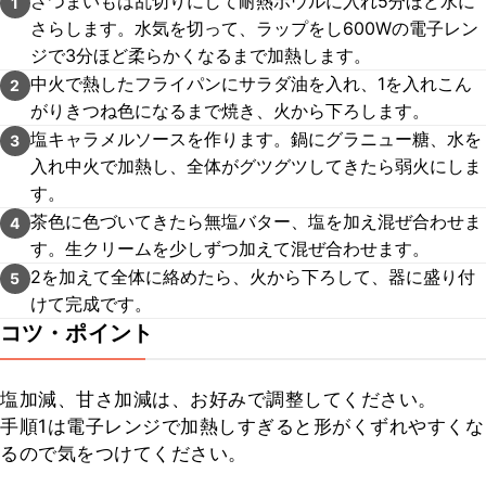
さつまいもは乱切りにして耐熱ボウルに入れ5分ほど水に
1
さらします。水気を切って、ラップをし600Wの電子レン
ジで3分ほど柔らかくなるまで加熱します。
中火で熱したフライパンにサラダ油を入れ、1を入れこん
2
がりきつね色になるまで焼き、火から下ろします。
塩キャラメルソースを作ります。鍋にグラニュー糖、水を
3
入れ中火で加熱し、全体がグツグツしてきたら弱火にしま
す。
茶色に色づいてきたら無塩バター、塩を加え混ぜ合わせま
4
す。生クリームを少しずつ加えて混ぜ合わせます。
2を加えて全体に絡めたら、火から下ろして、器に盛り付
5
けて完成です。
コツ・ポイント
塩加減、甘さ加減は、お好みで調整してください。

手順1は電子レンジで加熱しすぎると形がくずれやすくな
るので気をつけてください。