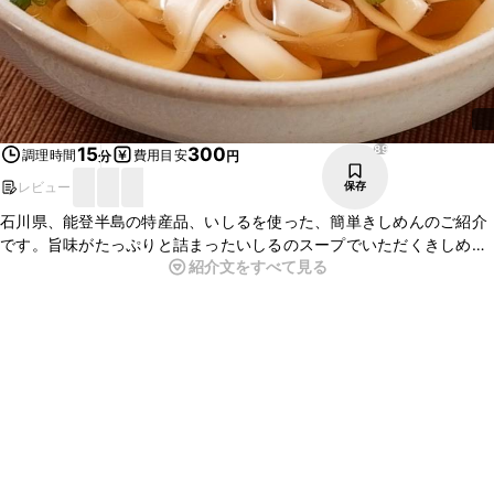
89
15
300
調理時間
費用目安
分
円
レビュー
保存
石川県、能登半島の特産品、いしるを使った、簡単きしめんのご紹介
です。旨味がたっぷりと詰まったいしるのスープでいただくきしめん
紹介文をすべて見る
はとてもおいしいですよ。とても簡単なので、ぜひこの機会に作って
みてくださいね。