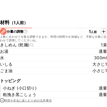
材料
（
1人前
）
1
分量の調整
人前
人数に合わせて分量を調整できます。料理の時間や火加減など、手順も分量に合
わせて調整してくださいね。
きしめん (乾麺)
1束
お湯
適量
水
300ml
いしる
大さじ1
ごま油
小さじ1
トッピング
小ねぎ (小口切り)
適量
粗挽き黒こしょう
適量
料理を安全に楽しむための注意事項