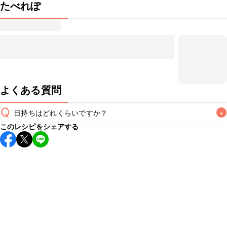
たべれぽ
よくある質問
Q
日持ちはどれくらいですか？
+
このレシピをシェアする
こちらのレシピは出来たてをお召し上がりいただくことをお
すすめします。

A
※日持ちは目安です。
こちら
の注意事項をご確認の上、正し