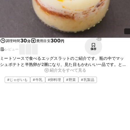
249
30
300
調理時間
費用目安
分
円
レビュー
保存
ミートソースで食べるエッグスラットのご紹介です。瓶の中でマッ
シュポテトと半熟卵が2層になり、見た目もかわいい一品です。と
紹介文をすべて見る
ろっととろける卵黄とミートソースがフランスパンによく絡みおいし
いですよ。ちょっと贅沢でお洒落な一品が食べたいときなどにおすす
#
じゃがいも
#
牛乳
#
卵料理
#
野菜
#
乳製品
めです。ぜひ、作ってみてくださいね。