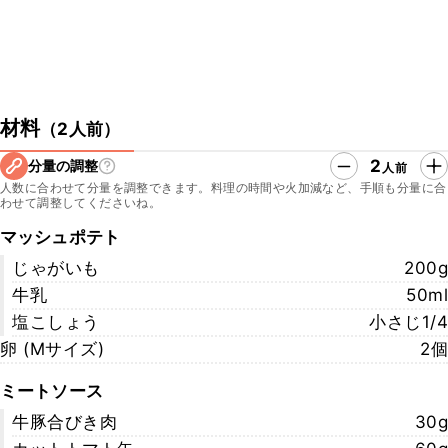
材料
（
2人前
）
2
分量の調整
人前
人数に合わせて分量を調整できます。料理の時間や火加減など、手順も分量に合
わせて調整してくださいね。
マッシュポテト
じゃがいも
200g
牛乳
50ml
塩こしょう
小さじ1/4
卵 (Ⅿサイズ)
2個
ミートソース
牛豚合びき肉
30g