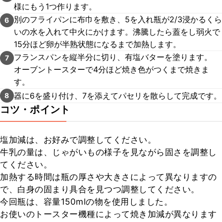
様にもう1つ作ります。
別のフライパンに布巾を敷き、5を入れ瓶が2/3浸かるくら
6
いの水を入れて中火にかけます。沸騰したら蓋をし弱火で
15分ほど卵が半熟状態になるまで加熱します。
フランスパンを縦半分に切り、有塩バターを塗ります。
7
オーブントースターで4分ほど焼き色がつくまで焼きま
す。
器に6を盛り付け、7を添えてパセリを散らして完成です。
8
コツ・ポイント
塩加減は、お好みで調整してください。

牛乳の量は、じゃがいもの様子を見ながら固さを調整し
てください。

加熱する時間は瓶の厚さや大きさによって異なりますの
で、白身の固まり具合を見つつ調整してください。

今回瓶は、容量150mlの物を使用しました。

お使いのトースター機種によって焼き加減が異なります