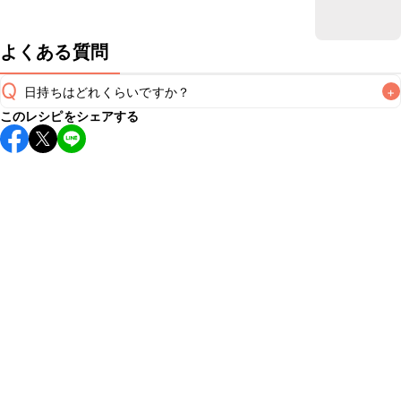
よくある質問
Q
日持ちはどれくらいですか？
+
このレシピをシェアする
保存期間は冷蔵で当日中が目安です。なるべくお早めにお召
し上がりください。

A
※日持ちは目安です。
こちら
の注意事項をご確認の上、正し