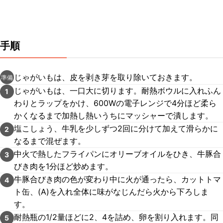
手順
じゃがいもは、皮を剥き芽を取り除いておきます。
準備
じゃがいもは、一口大に切ります。耐熱ボウルに入れふん
1
わりとラップをかけ、600Wの電子レンジで4分ほど柔ら
かくなるまで加熱し熱いうちにマッシャーで潰します。
塩こしょう、牛乳を少しずつ2回に分けて加えて滑らかに
2
なるまで混ぜます。
中火で熱したフライパンにオリーブオイルをひき、牛豚合
3
びき肉を1分ほど炒めます。
牛豚合びき肉の色が変わり中に火が通ったら、カットトマ
4
ト缶、(A)を入れ全体に味がなじんだら火から下ろしま
す。
耐熱瓶の1/2量ほどに2、4を詰め、卵を割り入れます。同
5