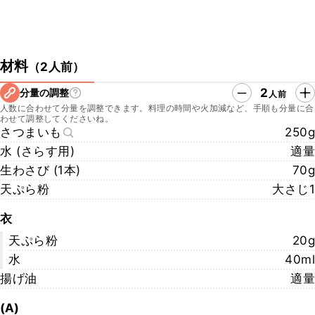
材料
（
2人前
）
2
分量の調整
人前
人数に合わせて分量を調整できます。料理の時間や火加減など、手順も分量に合
わせて調整してくださいね。
さつまいも
250g
水 (さらす用)
適量
生わさび (1本)
70g
天ぷら粉
大さじ1
衣
天ぷら粉
20g
水
40ml
揚げ油
適量
(A)