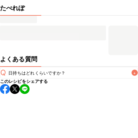
たべれぽ
よくある質問
Q
日持ちはどれくらいですか？
+
このレシピをシェアする
保存期間は冷蔵で翌日中が目安です。なるべくお早めにお召
し上がりください。

A
※日持ちは目安です。
こちら
の注意事項をご確認の上、正し