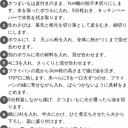
さつまいもは皮付きのまま、1cm幅の拍子木切りにしま
1
す。水を張ったボウルに入れ、5分程おき、キッチンペー
パーで水気を拭き取ります。
生わさびは、葉先と根元を切り落として皮をむき、細切り
2
にします。
ボウルに1、2、天ぷら粉を入れ、全体に粉がつくまで混ぜ
3
合わせます。
別のボウルに衣の材料を入れ、混ぜ合わせます。
4
4に3を入れ、さっくりと混ぜ合わせます。
5
フライパンの底から3cm程の高さまで揚げ油を注ぎ、
6
170℃に熱します。木べらに5を一口大ずつのせ、フライ
パンの縁に寄せながら入れ、ばらつかないように具材をま
とめます。
5分程返しながら揚げ、さつまいもに火が通ったら油を切
7
ります。
鍋に(A)を入れ、中火にかけ、ひと煮立ちさせたら火から
8
下ろし、器に盛り付けます。