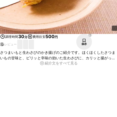
48
30
500
調理時間
費用目安
分
円
レビュー
保存
さつまいもと生わさびのかき揚げのご紹介です。ほくほくしたさつま
いもの甘味と、ピリッと辛味の効いた生わさびに、カリッと揚がった
紹介文をすべて見る
衣がよく合います。生わさびは練りわさびに比べ、風味がよく、さわ
やかな辛味がおいしいですよ。ひと味違ったかき揚げを、お試しくだ
さいね。