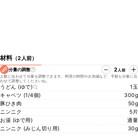
https://www.facebook.com/GarlicxGarlic/
・お店のInstagram
https://www.instagram.com/garlicxgarlic/
・お店の所在地
ガーリック・ガーリック
所在地：東京都渋谷区松濤1-26-2 1F
こちらのレシピでは、シェフに教えていただいた手順や材料でご紹介
しております。
材料
（
2人前
）
ご家庭で作りやすい手順や材料で再現したレシピも公開しております
ので、ぜひチェックしてみてくださいね。
2
分量の調整
人前
https://www.kurashiru.com/recipes/1458d305-6cb5-4af1-b5a7-
人数に合わせて分量を調整できます。料理の時間や火加減など、手順も分量に合
220ae623b917
わせて調整してくださいね。
うどん (ゆで)
1玉
キャベツ (1/4個)
300g
豚ひき肉
50g
ニンニク
5片
お湯 (ゆで用)
適量
ニンニク (みじん切り用)
30g