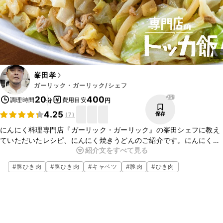
峯田孝
ガーリック・ガーリック/シェフ
251
20
400
調理時間
費用目安
分
円
4.25
保存
(
7
)
にんにく料理専門店『ガーリック・ガーリック』の峯田シェフに教え
ていただいたレシピ、にんにく焼きうどんのご紹介です。にんにくと
紹介文をすべて見る
キャベツがたっぷり入った、ボリュームたっぷりの一品ですよ。ぜひ
作ってみてくださいね。
#
豚ひき肉
#
豚ひき肉
#
キャベツ
#
豚肉
#
ひき肉
▼峯田シェフについて
・お店のwebサイト
http://garlicxgarlic.com/shibuya
・お店のFacebook