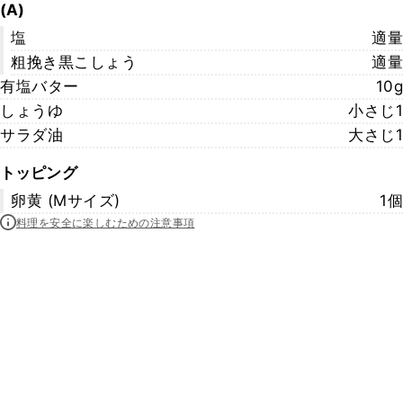
(A)
塩
適量
粗挽き黒こしょう
適量
有塩バター
10g
しょうゆ
小さじ1
サラダ油
大さじ1
トッピング
卵黄 (Mサイズ)
1個
料理を安全に楽しむための注意事項