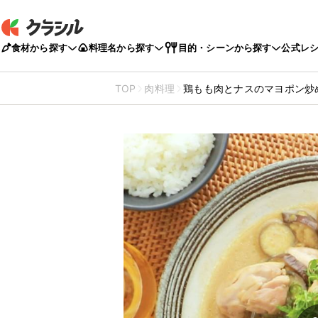
食材から探す
料理名から探す
目的・シーンから探す
公式レ
TOP
肉料理
鶏もも肉とナスのマヨポン炒