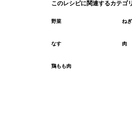
このレシピに関連するカテゴ
保存期間は冷蔵で翌日中が目安です。
A
※日持ちは目安です。
こちら
野菜
ね
なす
肉
鶏もも肉