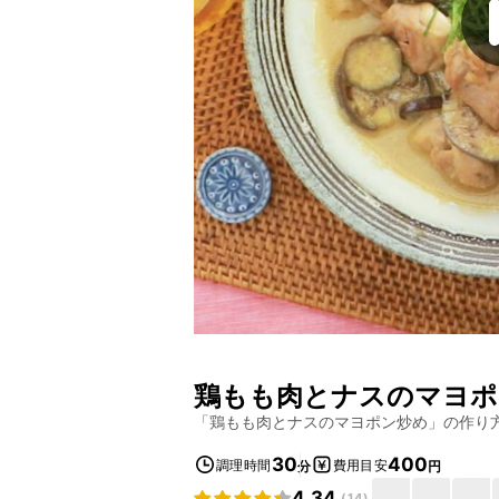
鶏もも肉とナスのマヨポ
「
鶏もも肉とナスのマヨポン炒め
」の作り
30
400
調理時間
費用目安
分
円
4.34
(
14
)