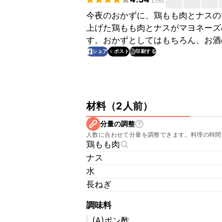
今夜のおかずに、鶏もも肉とナスの
上げた鶏もも肉とナスがマヨネーズ
す。おかずとしてはもちろん、お酒
印刷する
シェア
ポスト
材料
（
2人前
）
分量の調整
人数に合わせて分量を調整できます。料理の時間
鶏もも肉
ナス
水
長ねぎ
調味料
(A)ポン酢