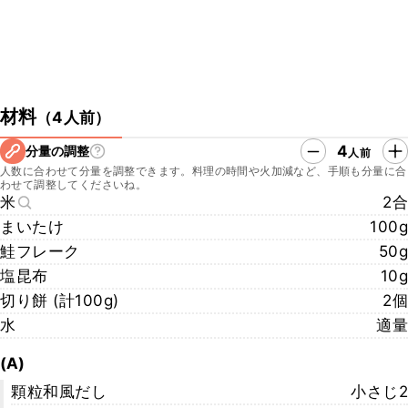
材料
（
4人前
）
4
分量の調整
人前
人数に合わせて分量を調整できます。料理の時間や火加減など、手順も分量に合
わせて調整してくださいね。
米
2合
まいたけ
100g
鮭フレーク
50g
塩昆布
10g
切り餅 (計100g)
2個
水
適量
(A)
顆粒和風だし
小さじ2