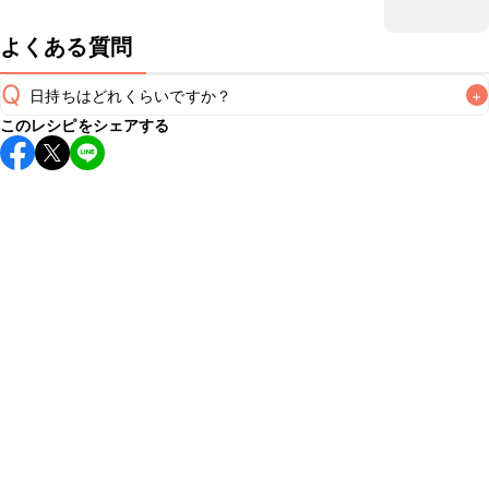
よくある質問
Q
日持ちはどれくらいですか？
+
このレシピをシェアする
保存期間は冷蔵で当日中が目安です。なるべくお早めにお召
し上がりください。

A
※日持ちは目安です。
こちら
の注意事項をご確認の上、正し