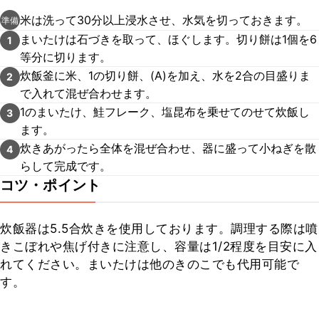
米は洗って30分以上浸水させ、水気を切っておきます。
準備
まいたけは石づきを取って、ほぐします。切り餅は1個を6
1
等分に切ります。
炊飯釜に米、1の切り餅、(A)を加え、水を2合の目盛りま
2
で入れて混ぜ合わせます。
1のまいたけ、鮭フレーク、塩昆布を乗せてのせて炊飯し
3
ます。
炊きあがったら全体を混ぜ合わせ、器に盛って小ねぎを散
4
らして完成です。
コツ・ポイント
炊飯器は5.5合炊きを使用しております。調理する際は噴
きこぼれや焦げ付きに注意し、容量は1/2程度を目安に入
れてください。まいたけは他のきのこでも代用可能で
す。