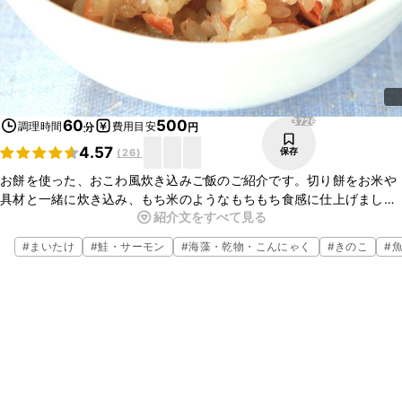
3726
60
500
調理時間
費用目安
分
円
4.57
保存
(
26
)
お餅を使った、おこわ風炊き込みご飯のご紹介です。切り餅をお米や
具材と一緒に炊き込み、もち米のようなもちもち食感に仕上げまし
紹介文をすべて見る
た。鮭フレークと塩こんぶの旨みがごはんによくなじみ、少ない調味
料でも簡単に味が調いますよ。ぜひお試しくださいね。
#
まいたけ
#
鮭・サーモン
#
海藻・乾物・こんにゃく
#
きのこ
#