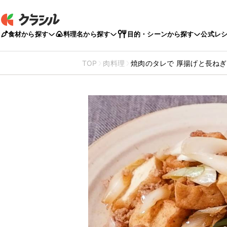
食材から探す
料理名から探す
目的・シーンから探す
公式レ
TOP
肉料理
焼肉のタレで 厚揚げと長ね