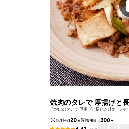
焼肉のタレで 厚揚げと
「
焼肉のタレで 厚揚げと長ねぎ炒め
」の作
20
300
調理時間
費用目安
分
円
4.41
(
239
)