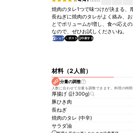
焼肉のタレ1つで味つけが決まる、
長ねぎに焼肉のタレがよく絡み、お
とでボリュームが増し、食べ応えの
なので、ぜひお試しくださいね。
印刷する
シェア
ポスト
材料
（
2人前
）
分量の調整
人数に合わせて分量を調整できます。料理の時間
厚揚げ (計300g)
豚ひき肉
長ねぎ
焼肉のタレ (中辛)
サラダ油