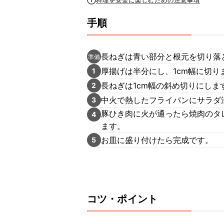
料理を安全に楽しむための注意事項
手順
長ねぎは青い部分と根元を切り落
準備
厚揚げは半分にし、1cm幅に切り
1
長ねぎは1cm幅の斜め切りにしま
2
中火で熱したフライパンにサラダ
3
豚ひき肉に火が通ったら焼肉のタ
4
ます。
お皿に盛り付けたら完成です。
5
コツ・ポイント