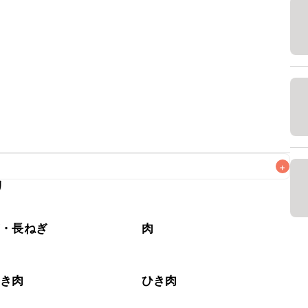
+
リ
なるべくお早めにお召し上がりください。

ぎ・長ねぎ
肉
ひき肉
ひき肉