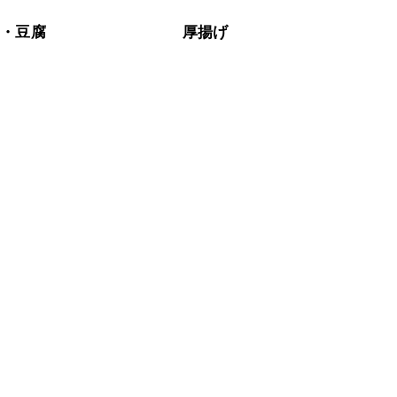
豆・豆腐
厚揚げ