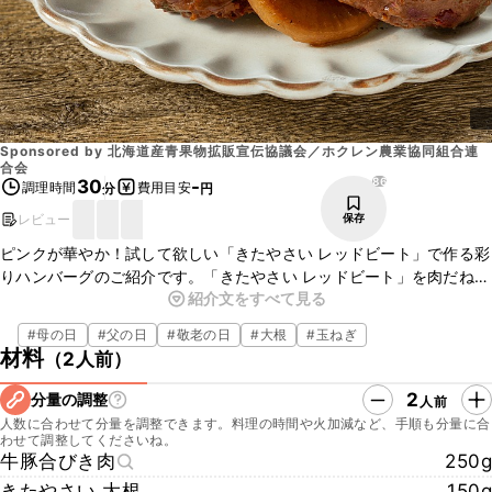
Sponsored by
北海道産青果物拡販宣伝協議会／ホクレン農業協同組合連
合会
86
30
-
調理時間
費用目安
分
円
レビュー
保存
ピンクが華やか！試して欲しい「きたやさい レッドビート」で作る彩
りハンバーグのご紹介です。「きたやさい レッドビート」を肉だねに
紹介文をすべて見る
練りこむことで素材の甘味が加わり、何度も食べたくなる奥深い味わ
いになりますよ。牛豚合びき肉の旨みが染みた「きたやさい 大根」の
#
母の日
#
父の日
#
敬老の日
#
大根
#
玉ねぎ
ステーキを添えて、食卓が華やかになるボリューム満点な一品に！ぜ
材料
（
2人前
）
ひ、お試しくださいね。
2
分量の調整
人前
人数に合わせて分量を調整できます。料理の時間や火加減など、手順も分量に合
わせて調整してくださいね。
牛豚合びき肉
250g
きたやさい 大根
150g