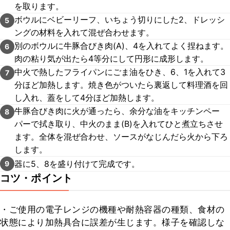
を取ります。
ボウルにベビーリーフ、いちょう切りにした2、ドレッシ
5
ングの材料を入れて混ぜ合わせます。
別のボウルに牛豚合びき肉(A)、4を入れてよく捏ねます。
6
肉の粘り気が出たら4等分にして円形に成形します。
中火で熱したフライパンにごま油をひき、6、1を入れて3
7
分ほど加熱します。焼き色がついたら裏返して料理酒を回
し入れ、蓋をして4分ほど加熱します。
牛豚合びき肉に火が通ったら、余分な油をキッチンペー
8
パーで拭き取り、中火のまま(B)を入れてひと煮立ちさせ
ます。全体を混ぜ合わせ、ソースがなじんだら火から下ろ
します。
器に5、8を盛り付けて完成です。
9
コツ・ポイント
・ご使用の電子レンジの機種や耐熱容器の種類、食材の
状態により加熱具合に誤差が生じます。様子を確認しな