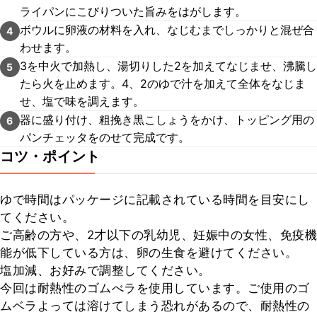
ライパンにこびりついた旨みをはがします。
ボウルに卵液の材料を入れ、なじむまでしっかりと混ぜ合
4
わせます。
3を中火で加熱し、湯切りした2を加えてなじませ、沸騰し
5
たら火を止めます。4、2のゆで汁を加えて全体をなじま
せ、塩で味を調えます。
器に盛り付け、粗挽き黒こしょうをかけ、トッピング用の
6
パンチェッタをのせて完成です。
コツ・ポイント
ゆで時間はパッケージに記載されている時間を目安にし
てください。

ご高齢の方や、2才以下の乳幼児、妊娠中の女性、免疫機
能が低下している方は、卵の生食を避けてください。

塩加減、お好みで調整してください。

今回は耐熱性のゴムべラを使用しています。ご使用のゴ
ムベラよっては溶けてしまう恐れがあるので、耐熱性の