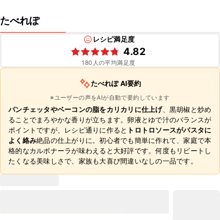
たべれぽ
レシピ満足度
4.82
180
人の平均満足度
たべれぽ AI要約
※ユーザーの声をAIが自動で要約しています
パンチェッタやベーコンの脂をカリカリに仕上げ
、黒胡椒と炒め
ることでまろやかな香りが立ちます。卵液とゆで汁のバランスが
ポイントですが、レシピ通りに作ると
トロトロソースがパスタに
よく絡み
絶品の仕上がりに。初心者でも簡単に作れて、家庭で本
格的なカルボナーラが味わえると大好評です。何度もリピートし
たくなる美味しさで、家族も大喜び間違いなしの一品です。