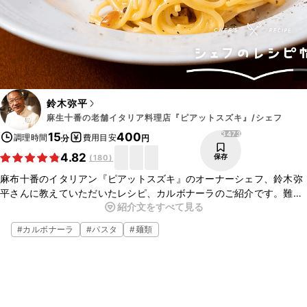
鈴木弥平
麻生十番の老舗イタリア料理店『ピアットスズキ』/シェフ
3473
15
400
調理時間
費用目安
分
円
4.82
保存
(
180
)
麻布十番のイタリアン『ピアットスズキ』のオーナーシェフ、鈴木弥
平さんに教えていただいたレシピ、カルボナーラのご紹介です。難し
紹介文をすべて見る
いと思われがちなカルボナーラをご家庭でもおいしく作る方法を教え
ていただきました。ぜひ作ってみてくださいね。
#
カルボナーラ
#
パスタ
#
麺類
▼鈴木シェフについて
・お店のYouTube
https://www.youtube.com/channel/UCqIdOGWlqscDLRRUtccOkG
g/featured