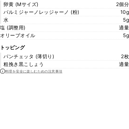
卵黄 (Mサイズ)
2個分
パルミジャーノレッジャーノ (粉)
10g
水
5g
塩 (調整用)
適量
オリーブオイル
5g
トッピング
パンチェッタ (薄切り)
2枚
粗挽き黒こしょう
適量
料理を安全に楽しむための注意事項