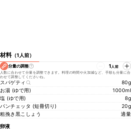
・お店のInstagram
https://www.instagram.com/piatto_suzuki_ufficiale/
・お店のwebサイト
https://piattosuzuki.square.site/
・お店の所在地
ピアットスズキ
東京都港区麻布十番1-7-7
はせべやビル4階
材料
（
1人前
）
こちらのレシピでは、シェフに教えていただいた手順や材料でご紹介
しております。
1
分量の調整
人前
ご家庭で作りやすい手順や材料で再現したレシピも公開しております
人数に合わせて分量を調整できます。料理の時間や火加減など、手順も分量に合
ので、ぜひチェックしてみてくださいね。
わせて調整してくださいね。
https://www.kurashiru.com/recipes/c1c1733c-6a26-475d-8530-
スパゲティ
80g
c60c2c368b7f
お湯 (ゆで用)
1000ml
塩 (ゆで用)
8g
パンチェッタ (短冊切り)
20g
粗挽き黒こしょう
適量
卵液