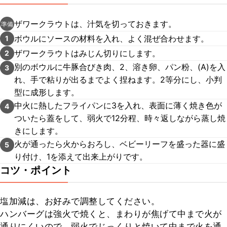
ザワークラウトは、汁気を切っておきます。
準備
ボウルにソースの材料を入れ、よく混ぜ合わせます。
1
ザワークラウトはみじん切りにします。
2
別のボウルに牛豚合びき肉、2、溶き卵、パン粉、(A)を入
3
れ、手で粘りが出るまでよく捏ねます。2等分にし、小判
型に成形します。
中火に熱したフライパンに3を入れ、表面に薄く焼き色が
4
ついたら蓋をして、弱火で12分程、時々返しながら蒸し焼
きにします。
火が通ったら火からおろし、ベビーリーフを盛った器に盛
5
り付け、1を添えて出来上がりです。
コツ・ポイント
塩加減は、お好みで調整してください。

ハンバーグは強火で焼くと、まわりが焦げて中まで火が
通りにくいので、弱火でじっくりと焼いて中まで火を通