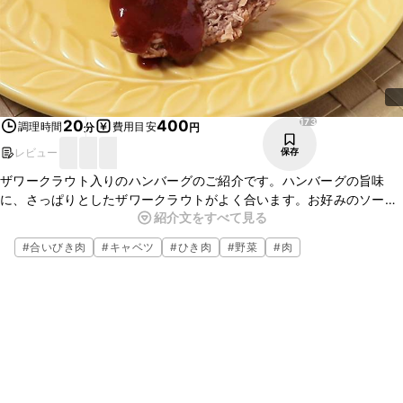
173
20
400
調理時間
費用目安
分
円
レビュー
保存
ザワークラウト入りのハンバーグのご紹介です。ハンバーグの旨味
に、さっぱりとしたザワークラウトがよく合います。お好みのソース
紹介文をすべて見る
をかけると味わいがさらに広がります。ひと味違ったハンバーグを、
ぜひお試しくださいね。
#
合いびき肉
#
キャベツ
#
ひき肉
#
野菜
#
肉