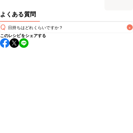
よくある質問
Q
日持ちはどれくらいですか？
+
このレシピをシェアする
保存期間は冷蔵で翌日中が目安です。なるべくお早めにお召
し上がりください。

A
※日持ちは目安です。
こちら
の注意事項をご確認の上、正し