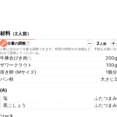
材料
（
2人前
）
2
分量の調整
人前
人数に合わせて分量を調整できます。料理の時間や火加減など、手順も分量に合
わせて調整してくださいね。
牛豚合びき肉
200g
ザワークラウト
100g
溶き卵 (Mサイズ)
1個分
パン粉
大さじ2
(A)
塩
ふたつまみ
黒こしょう
ふたつまみ
ソース