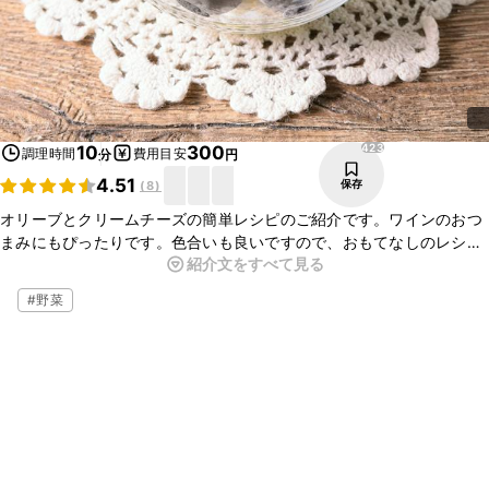
423
10
300
調理時間
費用目安
分
円
4.51
保存
(
8
)
オリーブとクリームチーズの簡単レシピのご紹介です。ワインのおつ
まみにもぴったりです。色合いも良いですので、おもてなしのレシピ
紹介文をすべて見る
の一品としても大活躍です。火を使わずあっというまにできますよ。
ぜひ、作ってみてください。
#
野菜