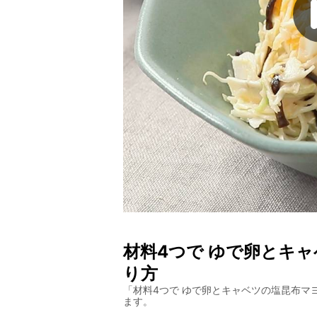
材料4つで ゆで卵とキ
り方
「
材料4つで ゆで卵とキャベツの塩昆布マ
ます。