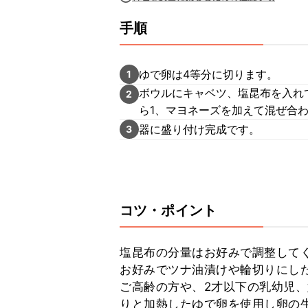
手順
ゆで卵は4等分に切ります。
1
ボウルにキャベツ、塩昆布を入れ
2
ら1、マヨネーズを加えて混ぜ合
器に盛り付け完成です。
3
コツ・ポイント
塩昆布の分量はお好みで調整してく
お好みでツナ油漬けや輪切りにした
ご高齢の方や、2才以下の乳幼児
りと加熱したゆで卵を使用し卵の