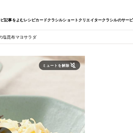
シピ
記事をよむ
レシピカード
クラシルショート
クリエイター
クラシルのサー
ツの塩昆布マヨサラダ
ミュートを解除