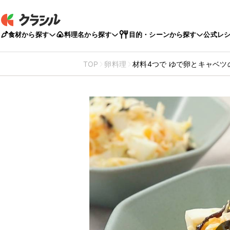
食材から探す
料理名から探す
目的・シーンから探す
公式レ
TOP
卵料理
材料4つで ゆで卵とキャベ