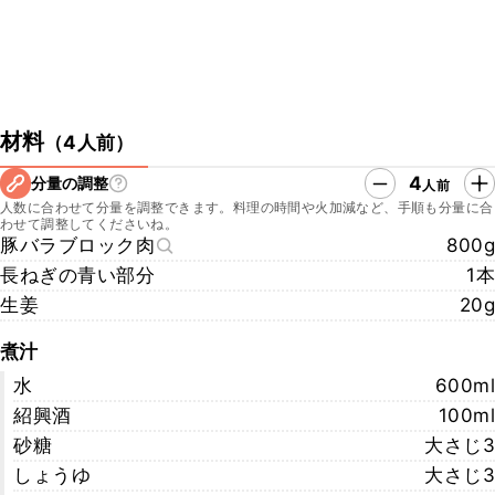
材料
（
4人前
）
4
分量の調整
人前
人数に合わせて分量を調整できます。料理の時間や火加減など、手順も分量に合
わせて調整してくださいね。
豚バラブロック肉
800g
長ねぎの青い部分
1本
生姜
20g
煮汁
水
600ml
紹興酒
100ml
砂糖
大さじ3
しょうゆ
大さじ3