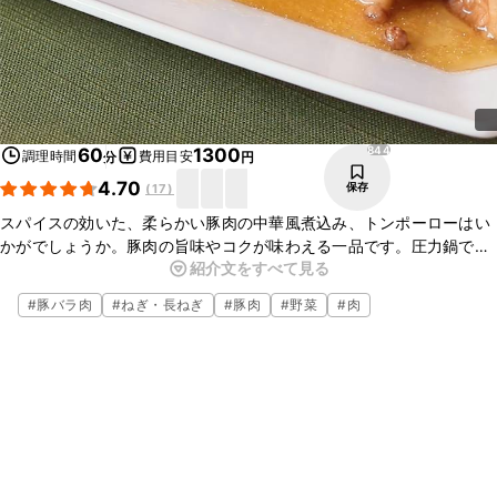
844
60
1300
調理時間
費用目安
分
円
4.70
保存
(
17
)
スパイスの効いた、柔らかい豚肉の中華風煮込み、トンポーローはい
かがでしょうか。豚肉の旨味やコクが味わえる一品です。圧力鍋で煮
紹介文をすべて見る
ることで、時短で手軽にお作りいただけますよ。アクセントの八角と
山椒が食欲をそそります。
#
豚バラ肉
#
ねぎ・長ねぎ
#
豚肉
#
野菜
#
肉