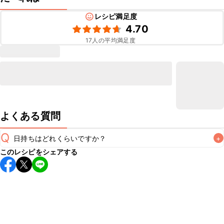
レシピ満足度
4.70
17
人の平均満足度
よくある質問
Q
日持ちはどれくらいですか？
+
このレシピをシェアする
保存期間は冷蔵で翌日中が目安です。なるべくお早めにお召
し上がりください。

A
※日持ちは目安です。
こちら
の注意事項をご確認の上、正し