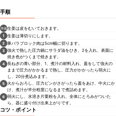
手順
生姜は皮をむいておきます。
準備
生姜は薄切りにします。
1
豚バラブロック肉は5cm幅に切ります。
2
強火で熱した圧力鍋にサラダ油をひき、2を入れ、表面に
3
焼き色がつくまで焼きます。
長ねぎの青い部分、1、煮汁の材料入れ、蓋をして強火の
4
ままで圧力がかかるまで熱し、圧力がかかったら弱火に
し、20分煮込みます。
火からおろし、圧力ピンがさがったら蓋をあけ、中火にか
5
け、煮汁が半分程度になるまで煮詰めます。
弱火にし、水溶き片栗粉を入れ、全体にとろみがついた
6
ら、器に盛り付け出来上がりです。
コツ・ポイント