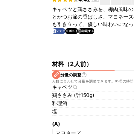
キャベツと鶏ささみを、梅肉風味の
とかつお節の香ばしさ、マヨネーズ
も引き立って、優しい味わいになっ
印刷する
シェア
ポスト
材料
（
2人前
）
分量の調整
人数に合わせて分量を調整できます。料理の時間
キャベツ
鶏ささみ (計150g)
料理酒
塩
(A)
マヨネーズ