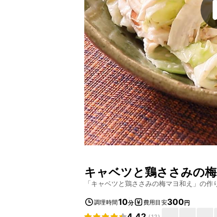
キャベツと鶏ささみの梅
「
キャベツと鶏ささみの梅マヨ和え
」の作
10
300
調理時間
費用目安
分
円
4.42
(
12
)