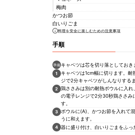
梅肉
かつお節
白いりごま
料理を安全に楽しむための注意事項
手順
キャベツは芯を切り落としておき
準備
キャベツは1cm幅に切ります。耐
1
ジで2分キャベツがしんなりする
鶏ささみは別の耐熱ボウルに入れ
2
の電子レンジで2分30秒鶏ささ
す。
ボウルに(A)、かつお節を入れて
3
うに和えます。
器に盛り付け、白いりごまをふっ
4