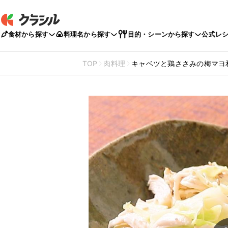
食材から探す
料理名から探す
目的・シーンから探す
公式レ
TOP
肉料理
キャベツと鶏ささみの梅マヨ