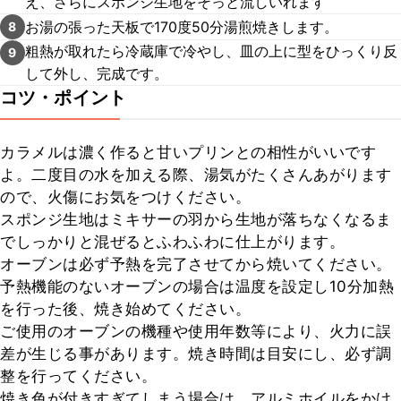
え、さらにスポンジ生地をそっと流しいれます
お湯の張った天板で170度50分湯煎焼きします。
8
粗熱が取れたら冷蔵庫で冷やし、皿の上に型をひっくり反
9
して外し、完成です。
コツ・ポイント
カラメルは濃く作ると甘いプリンとの相性がいいです
よ。二度目の水を加える際、湯気がたくさんあがります
ので、火傷にお気をつけください。

スポンジ生地はミキサーの羽から生地が落ちなくなるま
でしっかりと混ぜるとふわふわに仕上がります。

オーブンは必ず予熱を完了させてから焼いてください。

予熱機能のないオーブンの場合は温度を設定し10分加熱
を行った後、焼き始めてください。

ご使用のオーブンの機種や使用年数等により、火力に誤
差が生じる事があります。焼き時間は目安にし、必ず調
整を行ってください。

焼き色が付きすぎてしまう場合は、アルミホイルをかけ