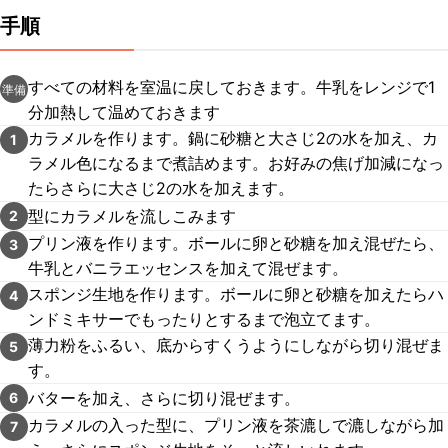
手順
すべての材料を室温に戻しておきます。牛乳をレンジで1
準備
分加熱して温めておきます
カラメルを作ります。鍋に砂糖と大さじ2の水を加え、カ
1
ラメル色になるまで煮詰めます。お好みの焦げ加減になっ
たらさらに大さじ2の水を加えます。
型にカラメルを流しこみます
2
プリン液を作ります。ボールに卵と砂糖を加え混ぜたら、
3
牛乳とバニラエッセンスを加えて混ぜます。
スポンジ生地を作ります。ボールに卵と砂糖を加えたらハ
4
ンドミキサーでもったりとするまで泡立てます。
薄力粉をふるい、底からすくうようにしながら切り混ぜま
5
す。
バターを加え、さらに切り混ぜます。
6
カラメルの入った型に、プリン液を茶漉しで漉しながら加
7