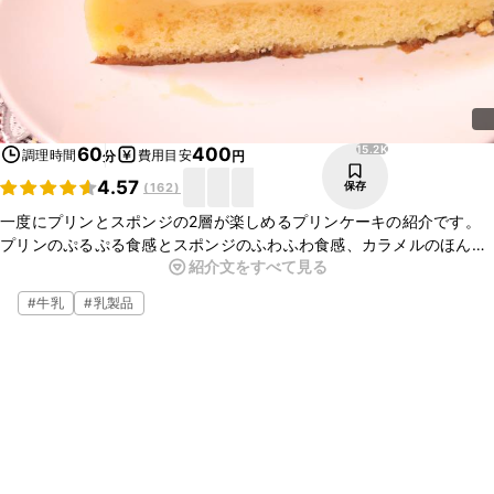
15.2K
60
400
調理時間
費用目安
分
円
4.57
保存
(
162
)
一度にプリンとスポンジの2層が楽しめるプリンケーキの紹介です。
プリンのぷるぷる食感とスポンジのふわふわ食感、カラメルのほんの
紹介文をすべて見る
り苦い味がたまりません。お好みで生クリームを添えてお召し上がり
ください。パーティーやギフトにもオススメですよ。
#
牛乳
#
乳製品