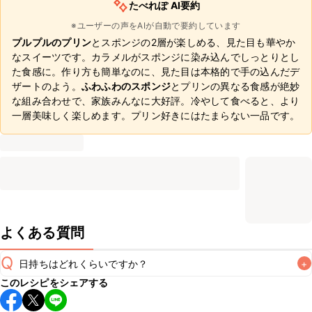
たべれぽ AI要約
※ユーザーの声をAIが自動で要約しています
プルプルのプリン
とスポンジの2層が楽しめる、見た目も華やか
なスイーツです。カラメルがスポンジに染み込んでしっとりとし
た食感に。作り方も簡単なのに、見た目は本格的で手の込んだデ
ザートのよう。
ふわふわのスポンジ
とプリンの異なる食感が絶妙
な組み合わせで、家族みんなに大好評。冷やして食べると、より
一層美味しく楽しめます。プリン好きにはたまらない一品です。
よくある質問
Q
日持ちはどれくらいですか？
+
このレシピをシェアする
保存期間は冷蔵で翌日中が目安です。なるべくお早めにお召
し上がりください。
