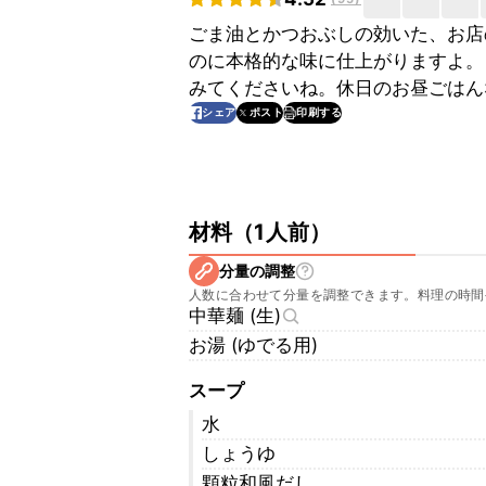
ごま油とかつおぶしの効いた、お店
のに本格的な味に仕上がりますよ。
みてくださいね。休日のお昼ごはん
印刷する
シェア
ポスト
材料
（
1人前
）
分量の調整
人数に合わせて分量を調整できます。料理の時間
中華麺 (生)
お湯 (ゆでる用)
スープ
水
しょうゆ
顆粒和風だし