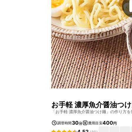
お手軽 濃厚魚介醤油つ
「
お手軽 濃厚魚介醤油つけ麺
」の作り方を
30
400
調理時間
費用目安
分
円
4.52
(
95
)