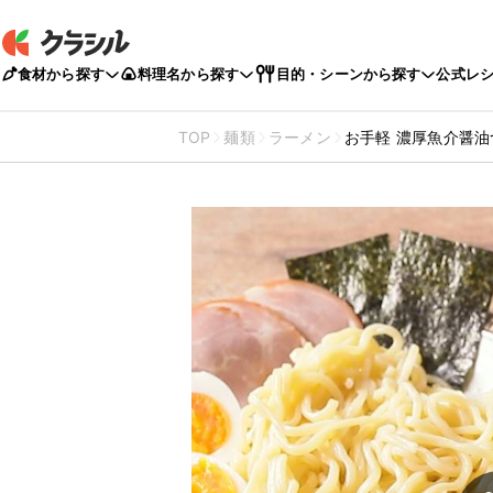
食材から探す
料理名から探す
目的・シーンから探す
公式レ
TOP
麺類
ラーメン
お手軽 濃厚魚介醤油