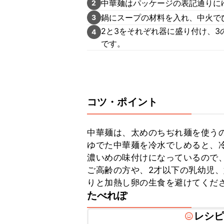
中華麺はパッケージの表記通りに
2
鍋にスープの材料を入れ、中火で
3
2と3をそれぞれ器に盛り付け、3
4
です。
コツ・ポイント
中華麺は、太めのちぢれ麺を使うの
ゆでた中華麺を冷水でしめると、冷
濃いめの味付けになっているので、
ご高齢の方や、2才以下の乳幼児
りと加熱し卵の生食を避けてくだ
たべれぽ
レシ