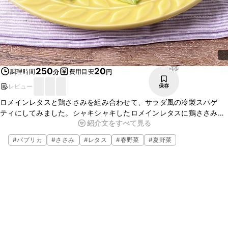
295
250
20
調理時間
費用目安
分
円
レビュー
保存
ロメインレタスと鶏ささみを組み合わせて、サラダ風の冷製スパゲ
ティにしてみました。シャキシャキしたロメインレタスに鶏ささみの
紹介文をすべて見る
旨味が、さっぱりとしたドレッシングとよく合います。お好みの野菜
を入れるとアレンジが広がります。是非お試しくださいね。
#
パプリカ
#
ささみ
#
レタス
#
春野菜
#
夏野菜