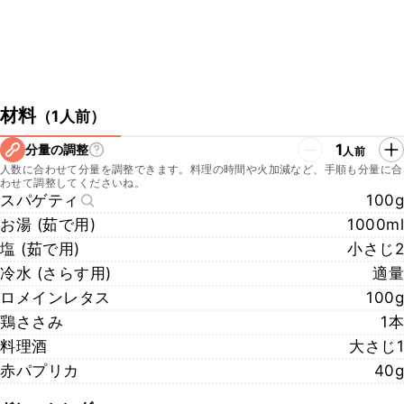
材料
（
1人前
）
1
分量の調整
人前
人数に合わせて分量を調整できます。料理の時間や火加減など、手順も分量に合
わせて調整してくださいね。
スパゲティ
100g
お湯 (茹で用)
1000ml
塩 (茹で用)
小さじ2
冷水 (さらす用)
適量
ロメインレタス
100g
鶏ささみ
1本
料理酒
大さじ1
赤パプリカ
40g