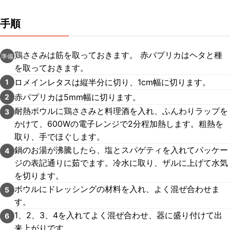
手順
鶏ささみは筋を取っておきます。 赤パプリカはヘタと種
準備
を取っておきます。
ロメインレタスは縦半分に切り、1cm幅に切ります。
1
赤パプリカは5mm幅に切ります。
2
耐熱ボウルに鶏ささみと料理酒を入れ、ふんわりラップを
3
かけて、600Wの電子レンジで2分程加熱します。粗熱を
取り、手でほぐします。
鍋のお湯が沸騰したら、塩とスパゲティを入れてパッケー
4
ジの表記通りに茹でます。冷水に取り、ザルに上げて水気
を切ります。
ボウルにドレッシングの材料を入れ、よく混ぜ合わせま
5
す。
1、2、3、4を入れてよく混ぜ合わせ、器に盛り付けて出
6
来上がりです。