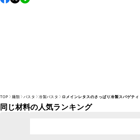
すすめします。

A
※日持ちは目安です。
こちら
の注意事項をご確認の上、正し
TOP
麺類
パスタ
冷製パスタ
ロメインレタスのさっぱり冷製スパゲティ
同じ材料の人気ランキング