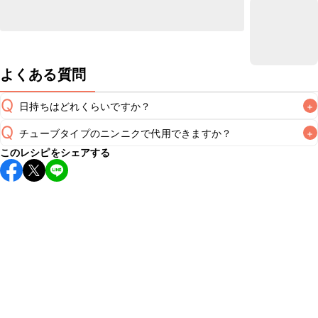
よくある質問
Q
日持ちはどれくらいですか？
+
Q
チューブタイプのニンニクで代用できますか？
+
保存期間は冷蔵で当日中が目安です。なるべくお早めにお召
このレシピをシェアする
し上がりください。

A
チューブタイプのニンニクを使用してもお作りいただけま
A
す。小さじ1/2を目安に加え、お好みの風味になるようご調節
※日持ちは目安です。
こちら
の注意事項をご確認の上、正し