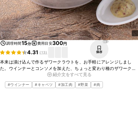
693
15
300
調理時間
費用目安
分
円
4.31
保存
(
13
)
本来は漬け込んで作るザワークラウトを、お手軽にアレンジしまし
た。ウインナーとコンソメを加えた、ちょっと変わり種のザワークラ
紹介文をすべて見る
ウト風のキャベツの煮物です。メイン料理の付け合わせにもぴったり
の一品ですよ。漬け込む手間もなく、すぐに食べられるので、ぜひお
#
ウインナー
#
キャベツ
#
加工肉
#
野菜
#
肉
試しくださいね。