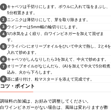
キャベツは千切りにします。ボウルに入れて塩をまぶし、
1
5分程置きます。
ニンニクは薄切りにして、芽を取り除きます。
2
ウインナーは5mm幅の輪切りにします。
3
1の水気をよく絞り、白ワインビネガーを加えて混ぜま
4
す。
フライパンにオリーブオイルをひいて中火で熱し、2と4を
5
入れて炒めます。
キャベツがしんなりしたら3を加えて、中火で炒めます。
6
オリーブオイルがなじんだら、(A)を加えて中火で5分程煮
7
込み、火から下ろします。
器に盛り付け、粒マスタードを添えて完成です。
8
コツ・ポイント
調味料の加減は、お好みで調整してください。

白ワインビネガーがない場合は、風味は変わりますが酢