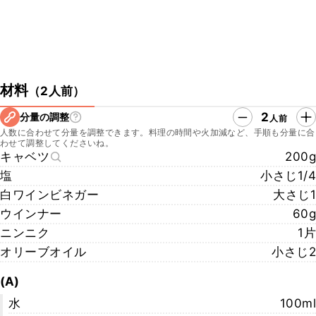
材料
（
2人前
）
2
分量の調整
人前
人数に合わせて分量を調整できます。料理の時間や火加減など、手順も分量に合
わせて調整してくださいね。
キャベツ
200g
塩
小さじ1/4
白ワインビネガー
大さじ1
ウインナー
60g
ニンニク
1片
オリーブオイル
小さじ2
(A)
水
100ml