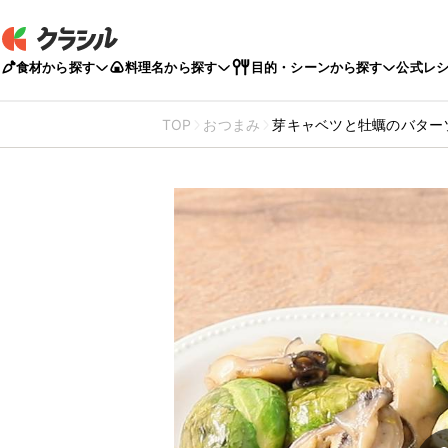
食材から探す
料理名から探す
目的・シーンから探す
公式レ
TOP
おつまみ
芽キャベツと牡蠣のバター