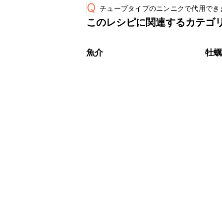
Q
チューブタイプのニンニクで代用でき
保存期間は冷蔵で翌日中が目安です。
A
このレシピに関連するカテゴ
チューブタイプのニンニクを使用して
A
※日持ちは目安です。
こちら
魚介
牡