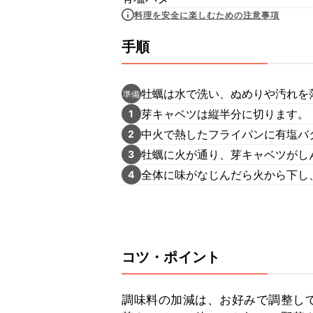
料理を安全に楽しむための注意事項
手順
牡蠣は水で洗い、ぬめりや汚れを
準備
芽キャベツは縦半分に切ります。
1
中火で熱したフライパンに有塩バ
2
牡蠣に火が通り、芽キャベツがしん
3
全体に味がなじんだら火から下し
4
コツ・ポイント
調味料の加減は、お好みで調整して