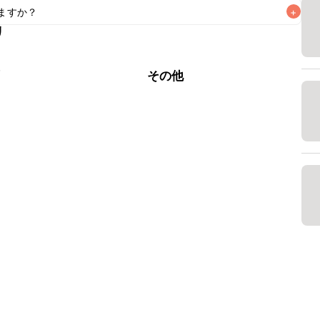
ますか？
+
なるべくお早めにお召し上がりください。

リ
もお作りいただけます。小さじ1を目安に加え、お好みの風味
蠣
その他