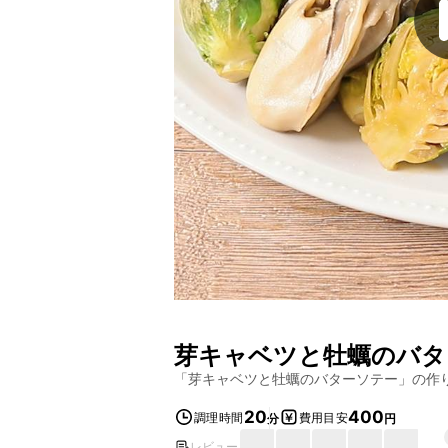
芽キャベツと牡蠣のバタ
「
芽キャベツと牡蠣のバターソテー
」の作
20
400
調理時間
費用目安
分
円
レビュー