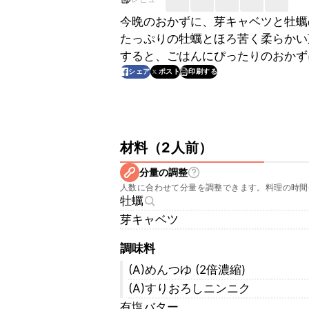
今晩のおかずに、芽キャベツと牡蠣
たっぷりの牡蠣とほろ苦く柔らかい
すると、ごはんにぴったりのおかず
印刷する
シェア
ポスト
材料
（
2人前
）
分量の調整
人数に合わせて分量を調整できます。料理の時間
牡蠣
芽キャベツ
調味料
(A)めんつゆ (2倍濃縮)
(A)すりおろしニンニク
有塩バター