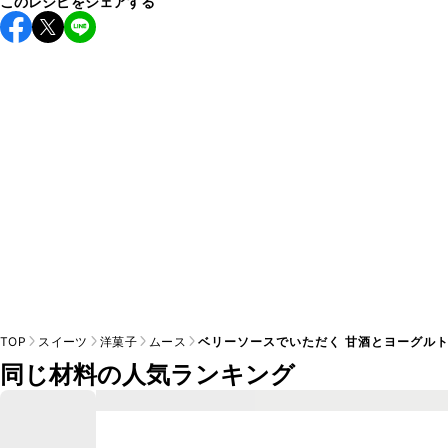
このレシピをシェアする
保存期間は冷蔵で翌日中が目安です。なるべくお早めにお召
し上がりください。

A
※日持ちは目安です。
こちら
の注意事項をご確認の上、正し
TOP
スイーツ
洋菓子
ムース
ベリーソースでいただく 甘酒とヨーグ
同じ材料の人気ランキング