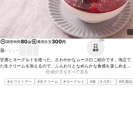
222
80
300
調理時間
費用目安
分
円
レビュー
保存
甘酒とヨーグルトを使った、さわやかなムースのご紹介です。泡立て
た生クリームを加えるので、ふんわりとなめらかな食感を楽しめま
紹介文をすべて見る
す。甘酸っぱいミックスベリーとヨーグルトの酸味が合わさり、さっ
ぱりとおいしくいただけますよ。ぜひお試しくださいね。
#
ホワイトデー
#
生クリーム
#
ヨーグルト
#
春（3–5月）
#
乳製品