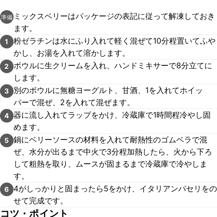
ミックスベリーはパッケージの表記に従って解凍しておき
準備
ます。
粉ゼラチンは水にふり入れて軽く混ぜて10分程置いてふや
1
かし、お湯を入れて溶かします。
ボウルに生クリームを入れ、ハンドミキサーで8分立てに
2
します。
別のボウルに無糖ヨーグルト、甘酒、1を入れてホイッ
3
パーで混ぜ、2を入れて混ぜます。
器に流し入れてラップをかけ、冷蔵庫で1時間程冷やし固
4
めます。
鍋にベリーソースの材料を入れて耐熱性のゴムベラで混
5
ぜ、水分が出るまで中火で3分程加熱したら、火から下ろ
して粗熱を取り、ムースが固まるまで冷蔵庫で冷やしま
す。
4がしっかりと固まったら5をかけ、イタリアンパセリをの
6
せて完成です。
コツ・ポイント