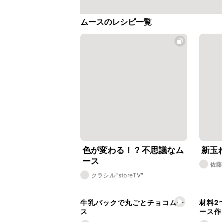
ムースのレシピ一覧
色が変わる！？不思議なム
新玉
ース
佐
クラシル"storeTV"
牛乳パックで丸ごとチョコムー
材料2
ス
ース作