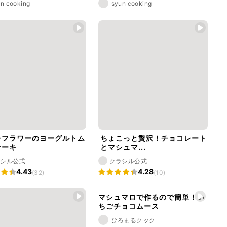
n cooking
syun cooking
チフラワーのヨーグルトム
ちょこっと贅沢！チョコレート
ケーキ
とマシュマ...
ラシル公式
クラシル公式
4.43
4.28
(32)
(10)
マシュマロで作るので簡単！い
ちごチョコムース
ひろまるクック