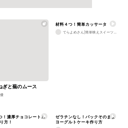
材料４つ！簡単カッサータ
てらよめさん|簡単映えスイーツレシピ
ねぎと蕪のムース
藤優
つ！濃厚チョコレートム
ゼラチンなし！パックそのまま
り方！
ヨーグルトケーキ作り方