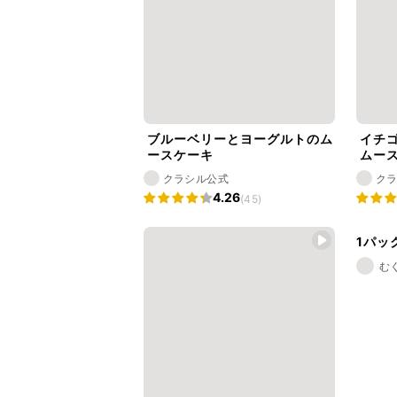
ブルーベリーとヨーグルトのム
イチ
ースケーキ
ムー
クラシル公式
ク
4.26
(45)
1パッ
む