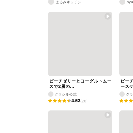
まるみキッチン
syu
ピーチゼリーとヨーグルトムー
ピー
スで2層の...
ース
クラシル公式
ク
4.53
(20)