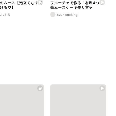
のムース【泡立てなくて
フルーチェで作る！材料4つで
ける♡】
苺ムースケーキ作り方✨
らしおり
syun cooking