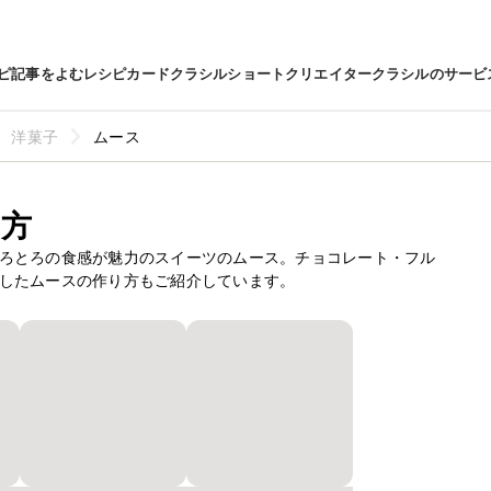
ピ
記事をよむ
レシピカード
クラシルショート
クリエイター
クラシルのサービ
洋菓子
ムース
方
ろとろの食感が魅力のスイーツのムース。チョコレート・フル
したムースの作り方もご紹介しています。