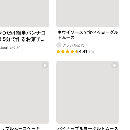
キウイソースで食べるヨーグル
4つだけ簡単パンナコ
トムース
！5分で作るお菓子レ
クラシル公式
 About レシピ
4.41
(10)
ナップルムースケーキ
パイナップルヨーグルトムース