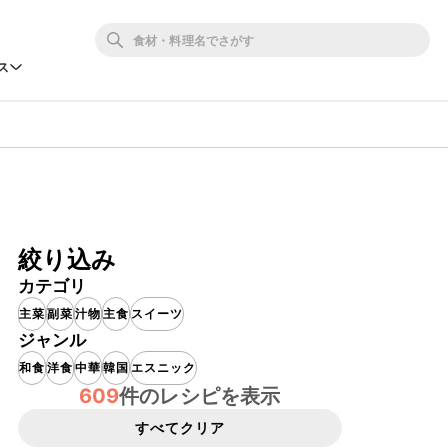
ス
絞り込み
カテゴリ
主菜
副菜
汁物
主食
スイーツ
ジャンル
和食
洋食
中華
韓国
エスニック
609
件のレシピを表示
すべてクリア