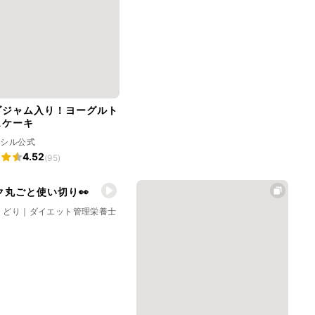
ゴジャム入り！ヨーグルト
スケーキ
ラシル公式
4.52
(95)
ク丸ごと使い切り👀
くどり｜ダイエット管理栄養士