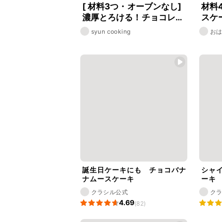
[ 材料3つ・オーブンなし]
材料
濃厚とろける！チョコレー
スケ
トムースケーキ
syun cooking
おは
炊
誕生日ケーキにも チョコバナ
シャ
ナムースケーキ
ーキ
クラシル公式
ク
4.69
(82)