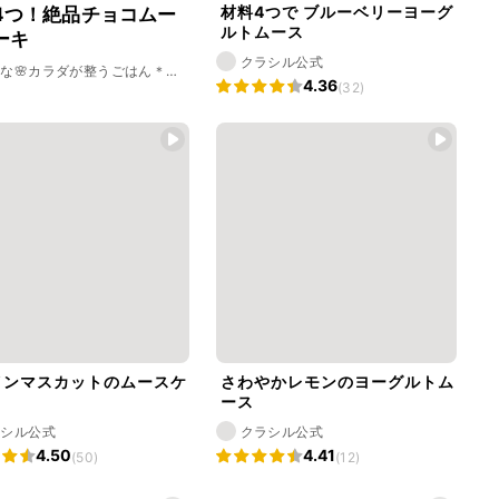
材料4つで ブルーベリーヨーグ
4つ！絶品チョコムー
ルトムース
ーキ
クラシル公式
な🌸カラダが整うごはん＊自
4.36
研究家
(32)
インマスカットのムースケ
さわやかレモンのヨーグルトム
ース
ラシル公式
クラシル公式
4.50
4.41
(50)
(12)