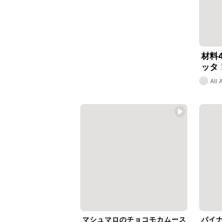
材料
ッタ
シピ
All
マシュマロのチョコモカムース
パイ