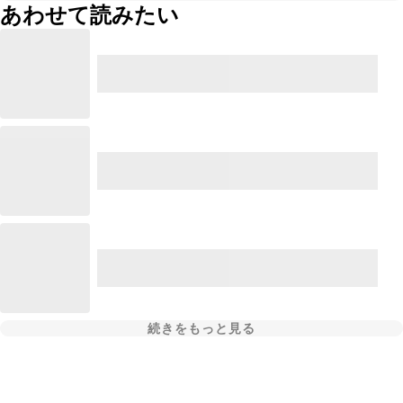
あわせて読みたい
続きをもっと見る