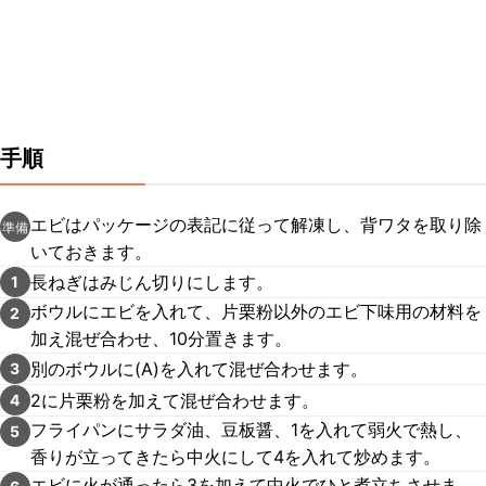
手順
エビはパッケージの表記に従って解凍し、背ワタを取り除
準備
いておきます。
長ねぎはみじん切りにします。
1
ボウルにエビを入れて、片栗粉以外のエビ下味用の材料を
2
加え混ぜ合わせ、10分置きます。
別のボウルに(A)を入れて混ぜ合わせます。
3
2に片栗粉を加えて混ぜ合わせます。
4
フライパンにサラダ油、豆板醤、1を入れて弱火で熱し、
5
香りが立ってきたら中火にして4を入れて炒めます。
エビに火が通ったら3を加えて中火でひと煮立ちさせま