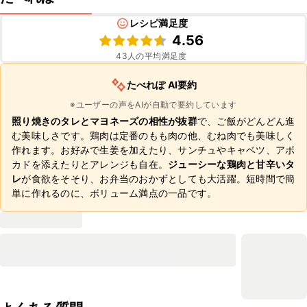
レシピ満足度
4.56
43
人の平均満足度
たべれぽ AI要約
※ユーザーの声をAIが自動で要約しています
照り焼きのタレとマヨネーズの相性が抜群
で、ご飯がどんどん進
む美味しさです。鶏肉は定番のもも肉の他、むね肉でも美味しく
作れます。お好みで生姜を加えたり、サンチュやキャベツ、アボ
カドを添えたりとアレンジも自在。
ジューシーな鶏肉と甘辛いタ
レ
が食欲をそそり、お弁当のおかずとしても大活躍。短時間で簡
単に作れるのに、ボリューム満点の一品です。