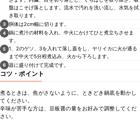
盤はこそげ落とします。流水で汚れを洗い流し、水気を拭
き取ります。
胴体は2cm幅に切ります。
3
鍋に煮汁の材料を入れ、中火にかけてひと煮立ちさせま
4
す。
1、2のゲソ、3を入れて落し蓋をし、ヤリイカに火が通る
5
まで中火で5分程煮込み、火から下ろします。
器に盛り付けて完成です。
6
コツ・ポイント
煮るときは、焦がさないように、ときどき鍋底を動かし
てください。

辛味が苦手な方は、豆板醤の量をお好みで調整してくだ
さい。