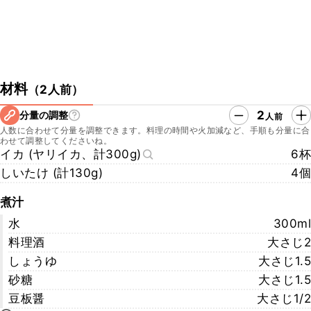
材料
（
2人前
）
2
分量の調整
人前
人数に合わせて分量を調整できます。料理の時間や火加減など、手順も分量に合
わせて調整してくださいね。
イカ (ヤリイカ、計300g)
6杯
しいたけ (計130g)
4個
煮汁
水
300ml
料理酒
大さじ2
しょうゆ
大さじ1.5
砂糖
大さじ1.5
豆板醤
大さじ1/2