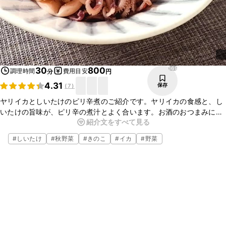
169
30
800
調理時間
費用目安
分
円
4.31
保存
(
7
)
ヤリイカとしいたけのピリ辛煮のご紹介です。ヤリイカの食感と、し
いたけの旨味が、ピリ辛の煮汁とよく合います。お酒のおつまみにも
紹介文をすべて見る
ぴったりな一品です。お好み野菜を入れるとアレンジが広がりますの
で、ぜひお試しくださいね。
#
しいたけ
#
秋野菜
#
きのこ
#
イカ
#
野菜