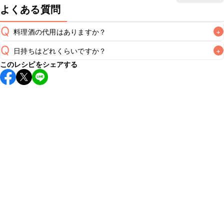
よくある質問
Q
料理酒の代用はありますか？
+
Q
日持ちはどれくらいですか？
+
A
このレシピをシェアする
保存期間は冷蔵で翌日中が目安です。なるべくお早めにお召
し上がりください。

A
※日持ちは目安です。
こちら
の注意事項をご確認の上、正し