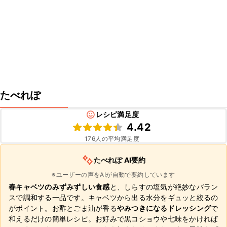
たべれぽ
レシピ満足度
4.42
176
人の平均満足度
たべれぽ AI要約
※ユーザーの声をAIが自動で要約しています
春キャベツのみずみずしい食感
と、しらすの塩気が絶妙なバラン
スで調和する一品です。キャベツから出る水分をギュッと絞るの
がポイント。お酢とごま油が香る
やみつきになるドレッシング
で
和えるだけの簡単レシピ。お好みで黒コショウや七味をかければ