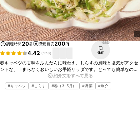
6238
20
200
調理時間
費用目安
分
円
4.42
保存
(
176
)
春キャベツの甘味をふんだんに味わえ、しらすの風味と塩気がアクセ
ントな、止まらなくおいしいお手軽サラダです。とっても簡単なの
紹介文をすべて見る
で、時間のない時にもオススメの一品です。今晩のおかずに是非お試
しください。
#
キャベツ
#
しらす
#
春（3–5月）
#
野菜
#
魚介