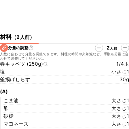
材料
（
2人前
）
2
分量の調整
人前
人数に合わせて分量を調整できます。料理の時間や火加減など、手順も分量に合
わせて調整してくださいね。
春キャベツ (250g)
1/4玉
塩
小さじ1
釜揚げしらす
30g
(A)
ごま油
大さじ1
酢
大さじ1
砂糖
大さじ1
マヨネーズ
大さじ1