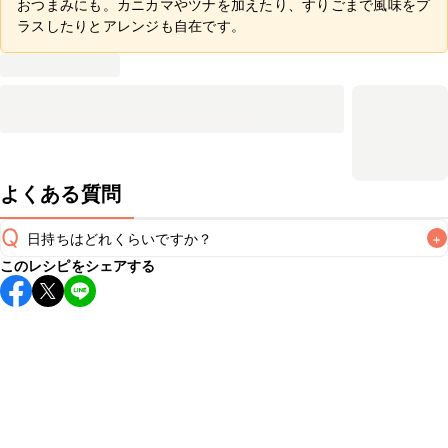
おつまみにも。カニカマやツナを加えたり、すりごまで風味をプ
ラスしたりとアレンジも自在です。
よくある質問
Q
日持ちはどれくらいですか？
+
このレシピをシェアする
保存期間は冷蔵で当日中が目安です。なるべくお早めにお召
し上がりください。

A
※日持ちは目安です。
こちら
の注意事項をご確認の上、正し