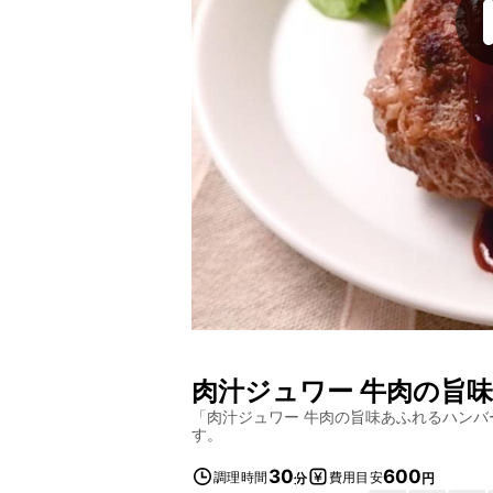
肉汁ジュワー 牛肉の旨
「
肉汁ジュワー 牛肉の旨味あふれるハンバ
す。
30
600
調理時間
費用目安
分
円