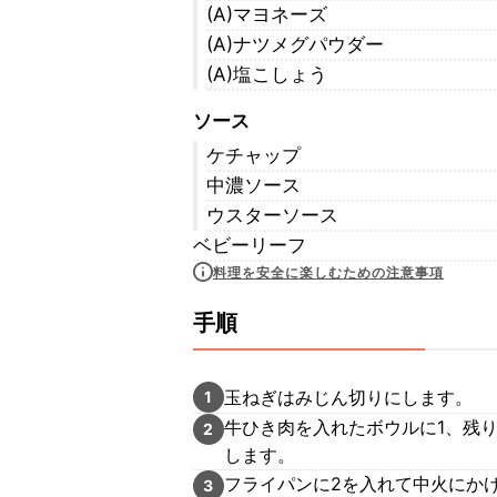
(A)マヨネーズ
(A)ナツメグパウダー
(A)塩こしょう
ソース
ケチャップ
中濃ソース
ウスターソース
ベビーリーフ
料理を安全に楽しむための注意事項
手順
玉ねぎはみじん切りにします。
1
牛ひき肉を入れたボウルに1、残
2
します。
フライパンに2を入れて中火にか
3