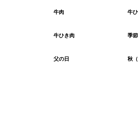
牛肉
牛
牛ひき肉
季
父の日
秋（