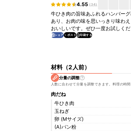
4.55
(
34
)
牛ひき肉の旨味あふれるハンバーグ
あり、お肉の味を思いっきり味わえ
おいしいです。ぜひ一度お試しくだ
印刷する
シェア
ポスト
材料
（
2人前
）
分量の調整
人数に合わせて分量を調整できます。料理の時間
肉だね
牛ひき肉
玉ねぎ
卵 (Mサイズ)
(A)パン粉