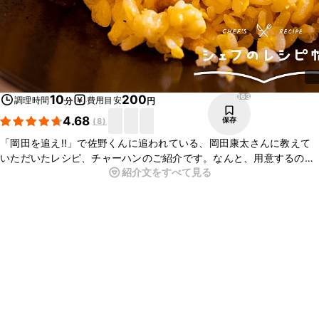
163
10
200
調理時間
費用目安
分
円
4.68
保存
(
8
)
「岡田を追え!!」で佐野くんに追われている、岡田康太さんに教えて
いただいたレシピ、チャーハンのご紹介です。なんと、用意するのは
紹介文をすべて見る
たった材料5つだけ！パラパラの絶品チャーハンをお作り頂けます
よ。是非皆さんも作ってみてくださいね。
【岡田を追え!!】
https://youtube.com/@okadawooe