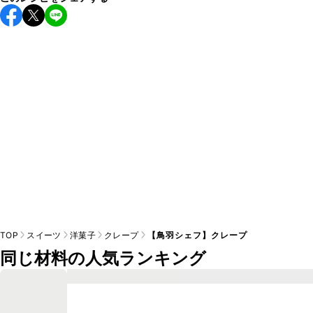
保存期間は冷蔵で当日中が目安です。なるべくお早めにお召
し上がりください。

A
※日持ちは目安です。
こちら
の注意事項をご確認の上、正し
TOP
スイーツ
洋菓子
クレープ
【鳥羽シェフ】クレープ
同じ材料の人気ランキング