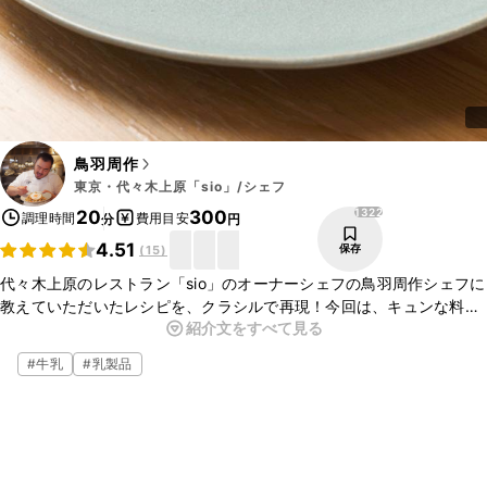
鳥羽周作
東京・代々木上原「sio」/シェフ
1322
20
300
調理時間
費用目安
分
円
4.51
保存
(
15
)
代々木上原のレストラン「sio」のオーナーシェフの鳥羽周作シェフに
教えていただいたレシピを、クラシルで再現！今回は、キュンな料理
紹介文をすべて見る
のご紹介です。もっちりとしたクレープ生地とサワークリームの組み
合わせがとてもおいしい一品です。
#
牛乳
#
乳製品
今回のレシピはクラシルYouTubeの「鳥羽周作の◯◯な料理 
vol.20」でもご紹介しております。ぜひチェックしてみてください
ね。