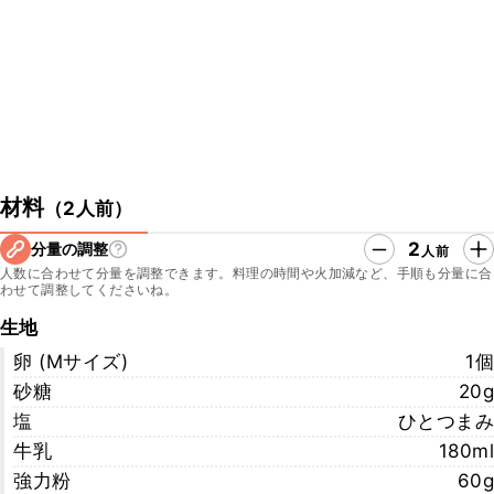
材料
（
2人前
）
2
分量の調整
人前
人数に合わせて分量を調整できます。料理の時間や火加減など、手順も分量に合
わせて調整してくださいね。
生地
卵 (Mサイズ)
1個
砂糖
20g
塩
ひとつまみ
牛乳
180ml
強力粉
60g