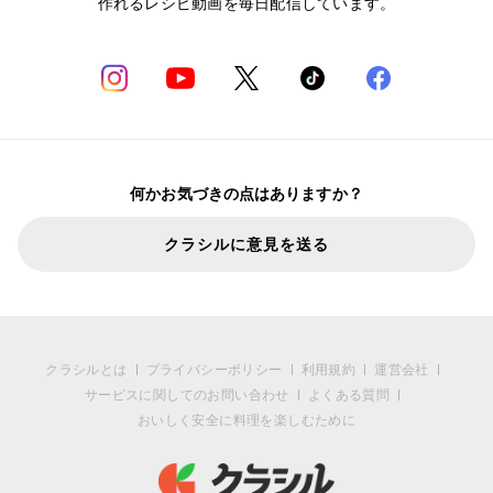
作れるレシピ動画を毎日配信しています。
何かお気づきの点はありますか？
クラシルに意見を送る
クラシルとは
プライバシーポリシー
利用規約
運営会社
サービスに関してのお問い合わせ
よくある質問
おいしく安全に料理を楽しむために