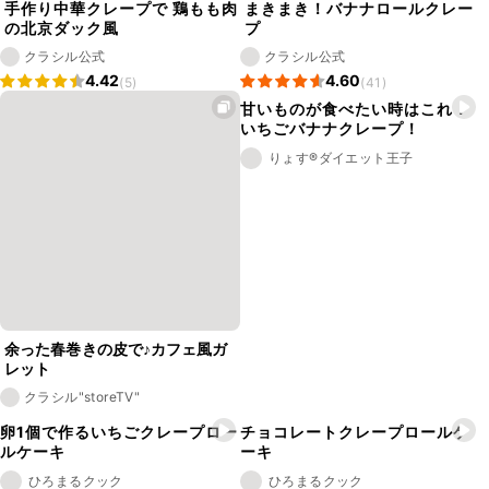
手作り中華クレープで 鶏もも肉
まきまき！バナナロールクレー
の北京ダック風
プ
クラシル公式
クラシル公式
4.42
4.60
(5)
(41)
甘いものが食べたい時はこれ！
いちごバナナクレープ！
りょす®️ダイエット王子
余った春巻きの皮で♪カフェ風ガ
レット
クラシル"storeTV"
卵1個で作るいちごクレープロー
チョコレートクレープロールケ
ルケーキ
ーキ
ひろまるクック
ひろまるクック