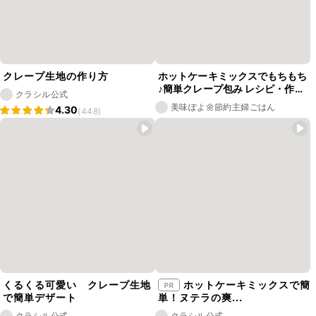
クレープ生地の作り方
ホットケーキミックスでもちもち
♪簡単クレープ包み レシピ・作り
クラシル公式
方
美味ぽよ🌼節約主婦ごはん
4.30
(448)
くるくる可愛い クレープ生地
ホットケーキミックスで簡
で簡単デザート
単！ヌテラの爽...
クラシル公式
クラシル公式