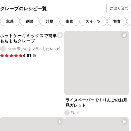
クレープのレシピ一覧
絞り込む
主菜
副菜
汁物
主食
スイーツ
和食
ホットケーキミックスで簡単！
もちもちクレープ
sana 遊び心をプラスしたレシピ
4.91
(6)
ライスペーパーで！りんごのお月
見ガレット
FUJI