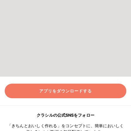
アプリをダウンロードする
クラシルの公式SNSをフォロー
「きちんとおいしく作れる」をコンセプトに、簡単においしく