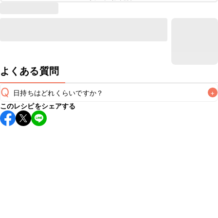
よくある質問
Q
日持ちはどれくらいですか？
+
このレシピをシェアする
保存期間は冷蔵で当日中が目安です。なるべくお早めにお召
し上がりください。

A
※日持ちは目安です。
こちら
の注意事項をご確認の上、正し