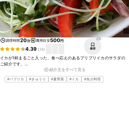
782
20
500
調理時間
費用目安
分
円
4.39
保存
(
14
)
イカが1杯まるごと入った、食べ応えのあるプリプリイカのサラダの
ご紹介です。
紹介文をすべて見る
食欲のない季節にも、さっぱりと食べられます。
少し豪華にエビやカニかまを加えたり、玉ねぎや水菜を入れてアレン
#
パプリカ
#
きゅうり
#
夏野菜
#
イカ
#
魚介料理
ジしても美味しく召し上がれますので、ぜひお試しくださいね。