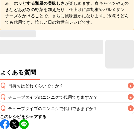
み、
ホッとする和風の美味しさ
が楽しめます。春キャベツやえの
きなどお好みの野菜を加えたり、仕上げに黒胡椒やパルメザン
チーズをかけることで、さらに風味豊かになります。冷凍うどん
でも代用でき、忙しい日の救世主レシピです。
よくある質問
Q
日持ちはどれくらいですか？
+
Q
チューブタイプのニンニクで代用できますか？
+
こちらのレシピは出来たてをお召し上がりいただくことをお
すすめします。

Q
チューブタイプのニンニクで代用できますか？
+
A
チューブタイプのニンニクを使用してもお作りいただけま
A
このレシピをシェアする
す。小さじ1/4を目安に加え、お好みの風味になるようご調
※日持ちは目安です。
こちら
の注意事項をご確認の上、正し
チューブタイプのニンニクを使用してもお作りいただけま
A
す。小さじ1/4を目安に加え、お好みの風味になるようご調