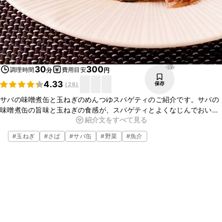
517
30
300
調理時間
費用目安
分
円
4.33
保存
(
26
)
サバの味噌煮缶と玉ねぎのめんつゆスパゲティのご紹介です。サバの
味噌煮缶の旨味と玉ねぎの食感が、スパゲティとよくなじんでおいし
紹介文をすべて見る
いですよ。味つけはサバの味噌煮缶とめんつゆのみでお手軽に仕上が
りますので、ぜひお試しくださいね。
#
玉ねぎ
#
さば
#
サバ缶
#
野菜
#
魚介