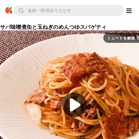
サバ味噌煮缶と玉ねぎのめんつゆスパゲティ
ミュートを解除