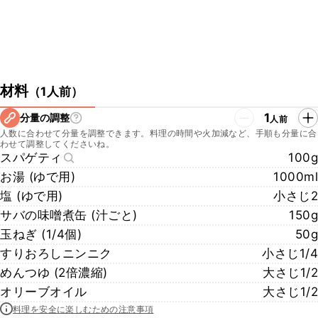
材料
（
1人前
）
1
分量の調整
人前
人数に合わせて分量を調整できます。料理の時間や火加減など、手順も分量に合
わせて調整してくださいね。
スパゲティ
100g
お湯 (ゆで用)
1000ml
塩 (ゆで用)
小さじ2
サバの味噌煮缶 (汁ごと)
150g
玉ねぎ (1/4個)
50g
すりおろしニンニク
小さじ1/4
めんつゆ (2倍濃縮)
大さじ1/2
オリーブオイル
大さじ1/2
料理を安全に楽しむための注意事項