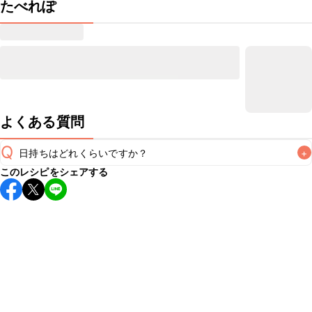
たべれぽ
よくある質問
Q
日持ちはどれくらいですか？
+
このレシピをシェアする
保存期間は常温で2~3日が目安です。なるべくお早めにお召
し上がりください。

A
※日持ちは目安です。
こちら
の注意事項をご確認の上、正し