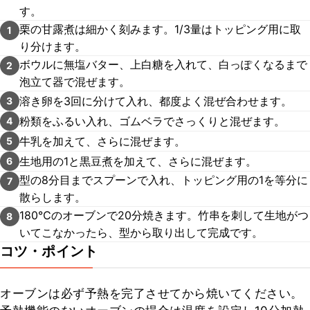
す。
栗の甘露煮は細かく刻みます。1/3量はトッピング用に取
1
り分けます。
ボウルに無塩バター、上白糖を入れて、白っぽくなるまで
2
泡立て器で混ぜます。
溶き卵を3回に分けて入れ、都度よく混ぜ合わせます。
3
粉類をふるい入れ、ゴムベラでさっくりと混ぜます。
4
牛乳を加えて、さらに混ぜます。
5
生地用の1と黒豆煮を加えて、さらに混ぜます。
6
型の8分目までスプーンで入れ、トッピング用の1を等分に
7
散らします。
180℃のオーブンで20分焼きます。竹串を刺して生地がつ
8
いてこなかったら、型から取り出して完成です。
コツ・ポイント
オーブンは必ず予熱を完了させてから焼いてください。
