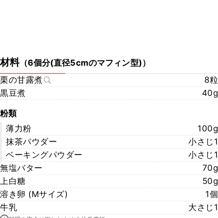
材料
（
6個分(直径5cmのマフィン型)
）
栗の甘露煮
8粒
黒豆煮
40g
粉類
薄力粉
100g
抹茶パウダー
小さじ1
ベーキングパウダー
小さじ1
無塩バター
70g
上白糖
50g
溶き卵 (Mサイズ)
1個
牛乳
大さじ1