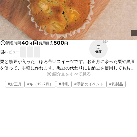
868
40
500
調理時間
費用目安
分
円
レビュー
保存
栗と黒豆が入った、ほろ苦いスイーツです。お正月に余った栗や黒豆
を使って、手軽に作れます。黒豆の代わりに甘納豆を使用してもおい
紹介文をすべて見る
しく召し上がれます。栗や黒豆の甘さでお子さんも食べやすいので、
ぜひティータイムに作ってみてくださいね。
#
お正月
#
冬（12–2月）
#
牛乳
#
季節のイベント
#
乳製品