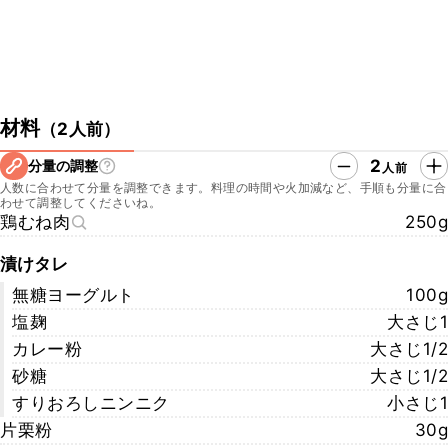
材料
（
2人前
）
2
分量の調整
人前
人数に合わせて分量を調整できます。料理の時間や火加減など、手順も分量に合
わせて調整してくださいね。
鶏むね肉
250g
漬けタレ
無糖ヨーグルト
100g
塩麹
大さじ1
カレー粉
大さじ1/2
砂糖
大さじ1/2
すりおろしニンニク
小さじ1
片栗粉
30g