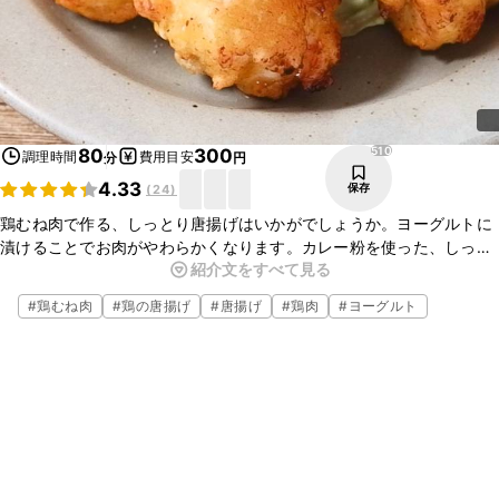
510
80
300
調理時間
費用目安
分
円
4.33
保存
(
24
)
鶏むね肉で作る、しっとり唐揚げはいかがでしょうか。ヨーグルトに
漬けることでお肉がやわらかくなります。カレー粉を使った、しっか
紹介文をすべて見る
りと濃いめの味つけなので、ごはんのおかずにもお酒のおつまみにも
おすすめですよ。ぜひお試しくださいね。
#
鶏むね肉
#
鶏の唐揚げ
#
唐揚げ
#
鶏肉
#
ヨーグルト