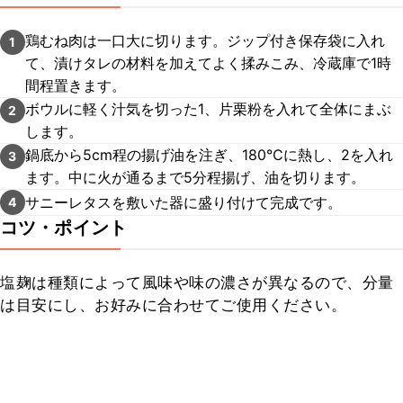
鶏むね肉は一口大に切ります。ジップ付き保存袋に入れ
1
て、漬けタレの材料を加えてよく揉みこみ、冷蔵庫で1時
間程置きます。
ボウルに軽く汁気を切った1、片栗粉を入れて全体にまぶ
2
します。
鍋底から5cm程の揚げ油を注ぎ、180℃に熱し、2を入れ
3
ます。中に火が通るまで5分程揚げ、油を切ります。
サニーレタスを敷いた器に盛り付けて完成です。
4
コツ・ポイント
塩麹は種類によって風味や味の濃さが異なるので、分量
は目安にし、お好みに合わせてご使用ください。