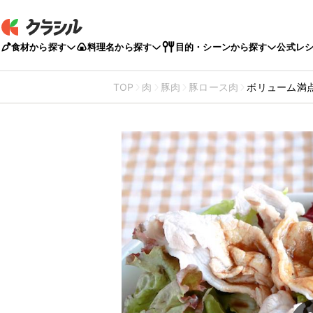
食材から探す
料理名から探す
目的・シーンから探す
公式レ
TOP
肉
豚肉
豚ロース肉
ボリューム満点