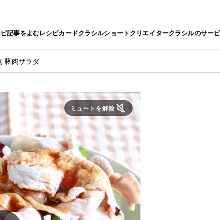
シピ
記事をよむ
レシピカード
クラシルショート
クリエイター
クラシルのサー
 豚肉サラダ
ミュートを解除