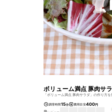
ボリューム満点 豚肉サ
「
ボリューム満点 豚肉サラダ
」の作り方を
15
400
調理時間
費用目安
分
円
レビュー