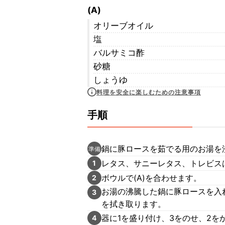
(A)
オリーブオイル
塩
バルサミコ酢
砂糖
しょうゆ
料理を安全に楽しむための注意事項
手順
鍋に豚ロースを茹でる用のお湯を
準備
レタス、サニーレタス、トレビス
1
ボウルで(A)を合わせます。
2
お湯の沸騰した鍋に豚ロースを入
3
を拭き取ります。
器に1を盛り付け、3をのせ、2を
4