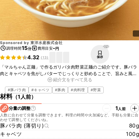
Sponsored by
東洋水産株式会社
270
15
-
調理時間
費用目安
分
円
4.32
保存
(
13
)
「マルちゃん正麺」で作るガリバタ肉野菜正麺のご紹介です。豚バラ
肉とキャベツを焦がしバターでじっくりと炒めることで、旨みと風味
紹介文をすべて見る
が増し、ニンニクのコクが溶け込んだ醤油味のスープによく合いま
す。お箸が止まらなくなる、やみつきな一品ですよ。とても簡単にお
#
豚バラ肉
#
キャベツ
#
豚肉
#
肉料理
#
野菜
作りいただけますので、ぜひお試しくださいね。
材料
（
1人前
）
1
分量の調整
人前
人数に合わせて分量を調整できます。料理の時間や火加減など、手順も分量に合
わせて調整してくださいね。
豚バラ肉 (薄切り)
80g
キャベツ
100g