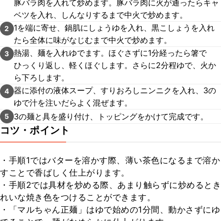
豚バラ肉を入れて炒めます。豚バラ肉に火が通ったらキャ
ベツを入れ、しんなりするまで中火で炒めます。
1を端に寄せ、鍋肌にしょうゆを入れ、黒こしょうを入れ
2
たら全体に味がなじむまで中火で炒めます。
熱湯、麺を入れゆでます。ほぐさずに1分経ったら箸で
3
ひっくり返し、軽くほぐします。さらに2分程ゆで、火か
ら下ろします。
器に添付の液体スープ、すりおろしニンニクを入れ、3の
4
ゆで汁を注いだらよく混ぜます。
3の麺と具を盛り付け、トッピングをかけて完成です。
5
コツ・ポイント
・手順1ではバターを溶かす際、薄い茶色になるまで溶か
すことで香ばしく仕上がります。

・手順2では具材を炒める際、あまり触らずに炒めるとき
れいな焼き色をつけることができます。

・「マルちゃん正麺」はゆで始めの1分間、動かさずにゆ