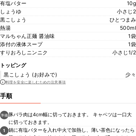
有塩バター
10g
しょうゆ
小さじ2
黒こしょう
ひとつまみ
熱湯
500ml
マルちゃん正麺 醤油味
1袋
添付の液体スープ
1袋
すりおろしニンニク
小さじ1/2
トッピング
黒こしょう (お好みで)
少々
料理を安全に楽しむための注意事項
手順
豚バラ肉は4cm幅に切っておきます。 キャベツは一口大
準備
に切っておきます。
鍋に有塩バターを入れ中火で加熱し、薄い茶色になったら
1