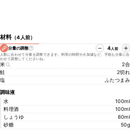
材料
（
4人前
）
4
分量の調整
人前
人数に合わせて分量を調整できます。料理の時間や火加減など、手順も分量に合
わせて調整してくださいね。
米
2合
鮭
2切れ
塩
ふたつまみ
調味液
水
100ml
料理酒
100ml
しょうゆ
80ml
砂糖
50g