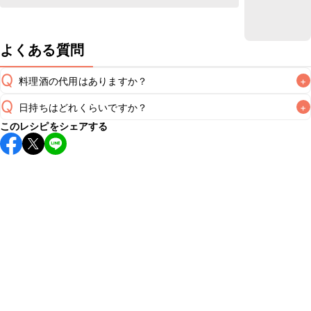
よくある質問
Q
料理酒の代用はありますか？
+
Q
日持ちはどれくらいですか？
+
A
このレシピをシェアする
こちらのレシピは出来たてをお召し上がりいただくことをお
すすめします。

A
※日持ちは目安です。
こちら
の注意事項をご確認の上、正し