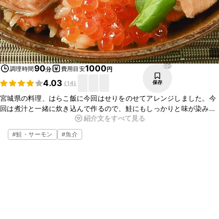
699
90
1000
調理時間
費用目安
分
円
4.03
保存
(
14
)
宮城県の料理、はらこ飯に今回はせりをのせてアレンジしました。今
回は煮汁と一緒に炊き込んで作るので、鮭にもしっかりと味が染みこ
紹介文をすべて見る
んでとてもおいしい一品ですよ。とても簡単なので、是非この機会に
作ってみてくださいね。
#
鮭・サーモン
#
魚介