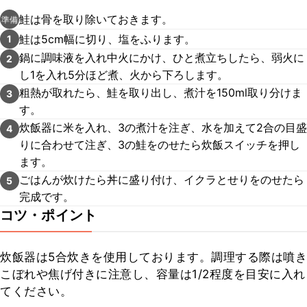
鮭は骨を取り除いておきます。
準備
鮭は5cm幅に切り、塩をふります。
1
鍋に調味液を入れ中火にかけ、ひと煮立ちしたら、弱火に
2
し1を入れ5分ほど煮、火から下ろします。
粗熱が取れたら、鮭を取り出し、煮汁を150ml取り分けま
3
す。
炊飯器に米を入れ、3の煮汁を注ぎ、水を加えて2合の目盛
4
りに合わせて注ぎ、3の鮭をのせたら炊飯スイッチを押し
ます。
ごはんが炊けたら丼に盛り付け、イクラとせりをのせたら
5
完成です。
コツ・ポイント
炊飯器は5合炊きを使用しております。調理する際は噴き
こぼれや焦げ付きに注意し、容量は1/2程度を目安に入れ
てください。