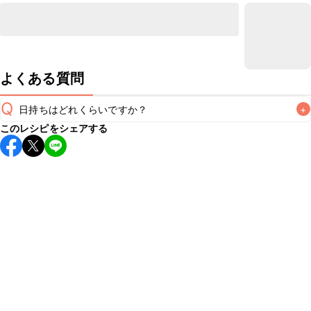
よくある質問
Q
日持ちはどれくらいですか？
+
このレシピをシェアする
こちらのレシピは出来たてをお召し上がりいただくことをお
すすめします。

A
※日持ちは目安です。
こちら
の注意事項をご確認の上、正し