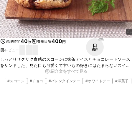
162
40
400
調理時間
費用目安
分
円
レビュー
保存
しっとりサクサク食感のスコーンに抹茶アイスとチョコレートソース
をサンドした、見た目も可愛くて甘いもの好きにはたまらないスイー
紹介文をすべて見る
ツの紹介です。おやつやデザート、女子会やパーティなどのイベント
にもぜひ作ってみてはいかがでしょうか。
#
スコーン
#
チョコ
#
バレンタインデー
#
ホワイトデー
#
洋菓子