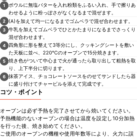
ボウルに無塩バターを入れ粉類をふるい入れ、手で擦りあ
1
わせるように粉っぽさがなくなるまで混ぜます。
(A)を加えて均一になるまでゴムベラで混ぜ合わせます。
2
牛乳を加えてゴムベラでひとかたまりになるまでさっくり
3
混ぜ合わせます。
四角形に形を整えて3等分にし、クッキングシートを敷い
4
た天板に並べ、220℃のオーブンで15分焼きます。
焼き色がついて中心まで火が通ったら取り出して粗熱を取
5
り、上下半分に切ります。
抹茶アイス、チョコレートソースをのせてサンドしたら器
6
に盛り付けてチャービルを添えて完成です。
コツ・ポイント
オーブンは必ず予熱を完了させてから焼いてください。

予熱機能のないオーブンの場合は温度を設定し10分加熱
を行った後、焼き始めてください。

ご使用のオーブンの機種や使用年数等により、火力に誤