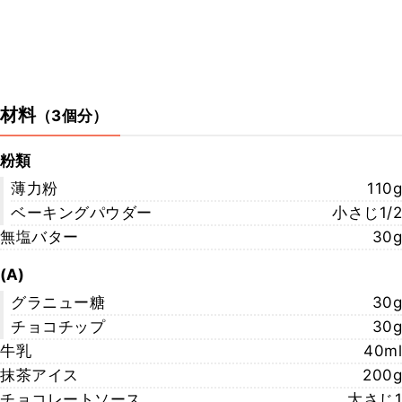
材料
（
3個分
）
粉類
薄力粉
110g
ベーキングパウダー
小さじ1/2
無塩バター
30g
(A)
グラニュー糖
30g
チョコチップ
30g
牛乳
40ml
抹茶アイス
200g
チョコレートソース
大さじ1