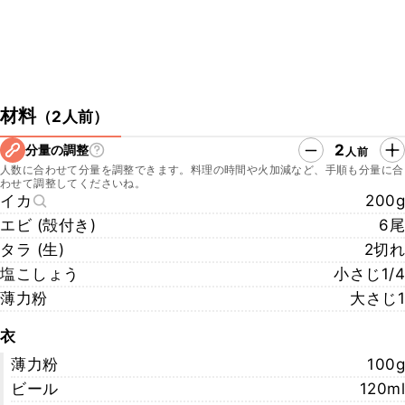
材料
（
2人前
）
2
分量の調整
人前
人数に合わせて分量を調整できます。料理の時間や火加減など、手順も分量に合
わせて調整してくださいね。
イカ
200g
エビ (殻付き)
6尾
タラ (生)
2切れ
塩こしょう
小さじ1/4
薄力粉
大さじ1
衣
薄力粉
100g
ビール
120ml