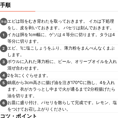
手順
エビは殻をむき背わたを取っておきます。 イカは下処理
準備
をし、皮を剥いておきます。 パセリは刻んでおきます。
イカは胴を1cm幅に、ゲソは４等分に切ります。タラは4
1
等分に切ります。
エビ、1に塩こしょうをふり、薄力粉をまんべんなくまぶ
2
します。
ボウルに入れた薄力粉に、ビール、オリーブオイルを入れ
3
混ぜ合わせます。
2を3にくぐらせます。
4
鍋底から3cm高さに揚げ油を注ぎ170℃に熱し、4を入れ
5
ます。衣がカラっとし中まで火が通るまで2分程揚げたら
油を切ります。
お皿に盛り付け、パセリを散らして完成です。レモン、塩
6
をつけてお召し上がりください。
コツ・ポイント