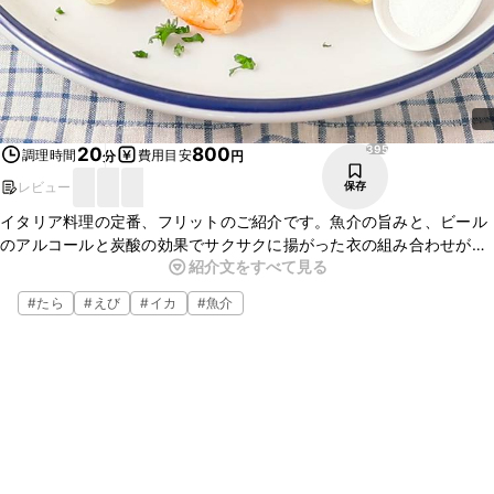
395
20
800
調理時間
費用目安
分
円
レビュー
保存
イタリア料理の定番、フリットのご紹介です。魚介の旨みと、ビール
のアルコールと炭酸の効果でサクサクに揚がった衣の組み合わせが、
紹介文をすべて見る
たまらないおいしさです。お酒のおつまみにもおすすめです。ぜひ
作ってみてくださいね。
#
たら
#
えび
#
イカ
#
魚介