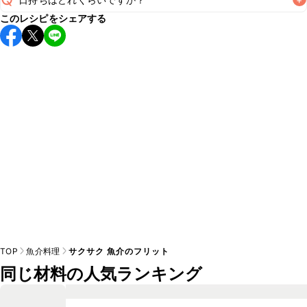
このレシピをシェアする
保存期間は冷蔵で翌日中が目安です。なるべくお早めにお召
し上がりください。

A
※日持ちは目安です。
こちら
の注意事項をご確認の上、正し
TOP
魚介料理
サクサク 魚介のフリット
同じ材料の人気ランキング