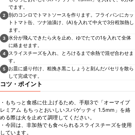
でます。
別のコンロでトマトソースを作ります。フライパンにカッ
2
トトマト缶、ツナ油漬け、(A)を入れて中火で3分程加熱し
ます。
水分が飛んできたら火を止め、ゆでたての1を入れて全体
3
に絡ませます。
スライスチーズを入れ、とろけるまで余熱で混ぜ合わせま
4
す。
お皿に盛り付け、粗挽き黒こしょうと刻んだパセリを散ら
5
して完成です。
コツ・ポイント
・もちっと食感に仕上げるため、手順3で「オーマイプ
レミアム もちっとおいしいスパゲッティ 1.5mm」を絡
める際は火を止めて調理してください。

・今回は、非加熱でも食べられるスライスチーズを使用
しています。
