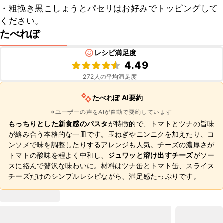
・粗挽き黒こしょうとパセリはお好みでトッピングして
ください。
たべれぽ
レシピ満足度
4.49
272
人の平均満足度
たべれぽ AI要約
※ユーザーの声をAIが自動で要約しています
もっちりとした新食感のパスタ
が特徴的で、トマトとツナの旨味
が絡み合う本格的な一皿です。玉ねぎやニンニクを加えたり、コ
ンソメで味を調整したりするアレンジも人気。チーズの濃厚さが
トマトの酸味を程よく中和し、
ジュワッと溶け出すチーズ
がソー
スに絡んで贅沢な味わいに。材料はツナ缶とトマト缶、スライス
チーズだけのシンプルレシピながら、満足感たっぷりです。