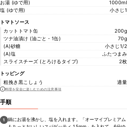
お湯 (ゆで用)
1000ml
塩 (ゆで用)
小さじ1
トマトソース
カットトマト缶
200g
ツナ油漬け (油ごと・1缶)
70g
(A)砂糖
小さじ1/2
(A)塩
ふたつまみ
スライスチーズ (とろけるタイプ)
2枚
トッピング
粗挽き黒こしょう
適量
料理を安全に楽しむための注意事項
手順
鍋にお湯を沸かし、塩を入れます。「オーマイプレミアム
1
もちっとおいしいスパゲッティ 1.5mm」を入れて、6分ゆ