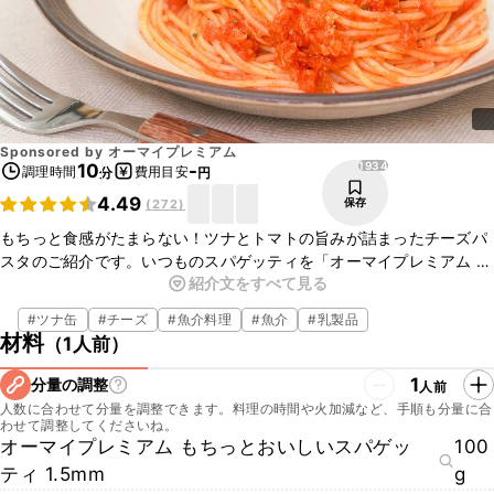
Sponsored by
オーマイプレミアム
1934
10
-
調理時間
費用目安
分
円
4.49
保存
(
272
)
もちっと食感がたまらない！ツナとトマトの旨みが詰まったチーズパ
スタのご紹介です。いつものスパゲッティを「オーマイプレミアム も
紹介文をすべて見る
ちっとおいしいスパゲッティ」に変えるだけで、おうちパスタがワン
ランクアップ！包丁不要な簡単レシピでも、もちっとおいしいスパ
#
ツナ缶
#
チーズ
#
魚介料理
#
魚介
#
乳製品
ゲッティがあれば満足する一品になりますよ。一度食べたら「オーマ
材料
（
1人前
）
イプレミアム もちっとおいしいスパゲッティ」のおいしさに夢中にな
ること間違いなしですので、ぜひ試してみてくださいね。
1
分量の調整
人前
人数に合わせて分量を調整できます。料理の時間や火加減など、手順も分量に合
わせて調整してくださいね。
オーマイプレミアム もちっとおいしいスパゲッ
100
ティ 1.5mm
g