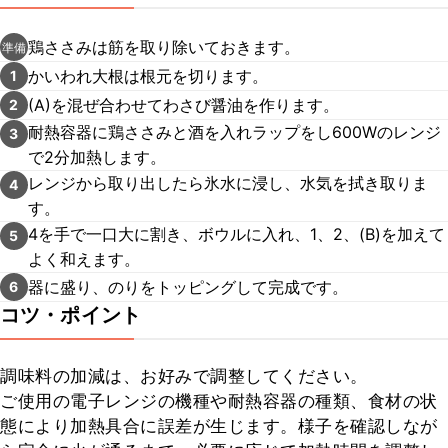
鶏ささみは筋を取り除いておきます。
準備
かいわれ大根は根元を切ります。
1
(A)を混ぜ合わせてわさび醤油を作ります。
2
耐熱容器に鶏ささみと酒を入れラップをし600Wのレンジ
3
で2分加熱します。
レンジから取り出したら氷水に浸し、水気を拭き取りま
4
す。
4を手で一口大に割き、ボウルに入れ、1、2、(B)を加えて
5
よく和えます。
器に盛り、のりをトッピングして完成です。
6
コツ・ポイント
調味料の加減は、お好みで調整してください。

ご使用の電子レンジの機種や耐熱容器の種類、食材の状
態により加熱具合に誤差が生じます。様子を確認しなが