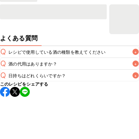
よくある質問
Q
レシピで使用している酒の種類を教えてください
+
Q
酒の代用はありますか？
+
A
Q
日持ちはどれくらいですか？
+
A
このレシピをシェアする
保存期間は冷蔵で当日中が目安です。なるべくお早めにお召
し上がりください。

A
※日持ちは目安です。
こちら
の注意事項をご確認の上、正し