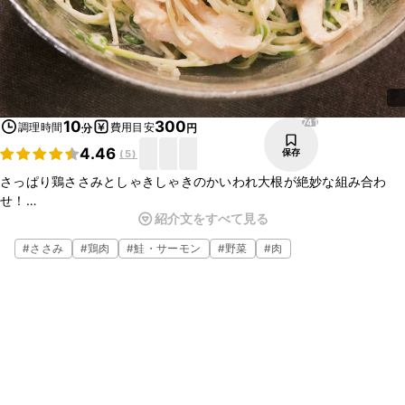
741
10
300
調理時間
費用目安
分
円
4.46
保存
(
5
)
さっぱり鶏ささみとしゃきしゃきのかいわれ大根が絶妙な組み合わ
せ！
紹介文をすべて見る
わさび醤油でちょっと大人の味に仕上げた和え物レシピです。
もう一品のおかずにはもちろん、ピリッとしたアクセントが、お酒の
#
ささみ
#
鶏肉
#
鮭・サーモン
#
野菜
#
肉
おつまみにもぴったりですよ。