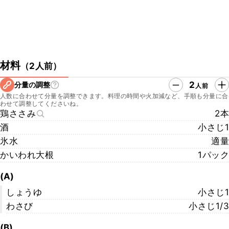
材料
（
2人前
）
2
分量の調整
人前
人数に合わせて分量を調整できます。料理の時間や火加減など、手順も分量に合
わせて調整してくださいね。
鶏ささみ
2本
酒
小さじ1
氷水
適量
かいわれ大根
1パック
(A)
しょうゆ
小さじ1
わさび
小さじ1/3
(B)