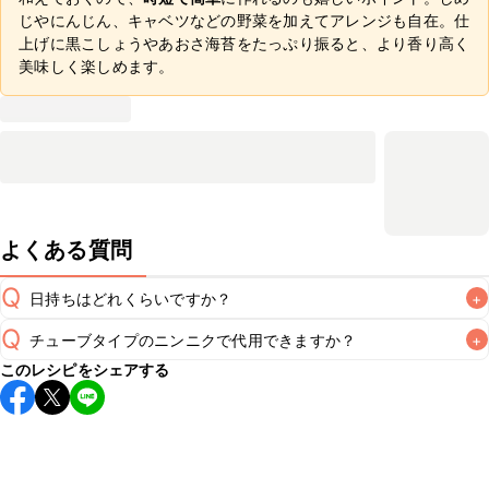
じやにんじん、キャベツなどの野菜を加えてアレンジも自在。仕
上げに黒こしょうやあおさ海苔をたっぷり振ると、より香り高く
美味しく楽しめます。
よくある質問
Q
日持ちはどれくらいですか？
+
Q
チューブタイプのニンニクで代用できますか？
+
保存期間は冷蔵で翌日中が目安です。なるべくお早めにお召
このレシピをシェアする
し上がりください。

A
チューブタイプのニンニクを使用してもお作りいただけま
A
す。小さじ1/2を目安に加え、お好みの風味になるようご調節
※日持ちは目安です。
こちら
の注意事項をご確認の上、正し