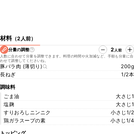
材料
（
2人前
）
2
分量の調整
人前
人数に合わせて分量を調整できます。料理の時間や火加減など、手順も分量に合
わせて調整してくださいね。
豚バラ肉 (薄切り)
200g
長ねぎ
1/2本
調味料
ごま油
大さじ1
塩麹
大さじ1
すりおろしニンニク
小さじ1/2
鶏ガラスープの素
小さじ1/4
トッピング