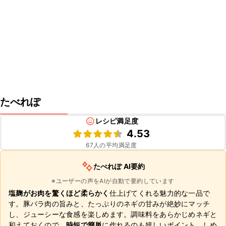
たべれぽ
レシピ満足度
4.53
67
人の平均満足度
たべれぽ AI要約
※ユーザーの声をAIが自動で要約しています
塩麹がお肉を驚くほど柔らかく
仕上げてくれる魅力的な一品で
す。豚バラ肉の旨みと、たっぷりのネギの甘みが絶妙にマッチ
し、ジューシーな食感を楽しめます。調味料をあらかじめネギと
和えておくので、
時短で簡単
に作れるのも嬉しいポイント。しめ