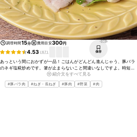
5962
15
300
調理時間
費用目安
分
円
4.53
保存
(
67
)
あっという間におかずが一品！ごはんがどんどん進んじゃう、豚バラ
のネギ塩糀炒めです。箸が止まらないこと間違いなしですよ。時短で
紹介文をすべて見る
きるので、忙しい日にもおすすめです。簡単ですので、是非チャレン
ジしてみて下さいね。
#
豚バラ肉
#
ねぎ・長ねぎ
#
豚肉
#
野菜
#
肉