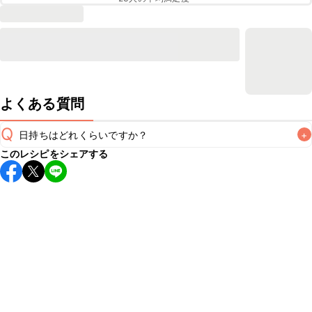
よくある質問
Q
日持ちはどれくらいですか？
+
このレシピをシェアする
保存期間は冷蔵で翌日中が目安です。なるべくお早めにお召
し上がりください。

A
※日持ちは目安です。
こちら
の注意事項をご確認の上、正し