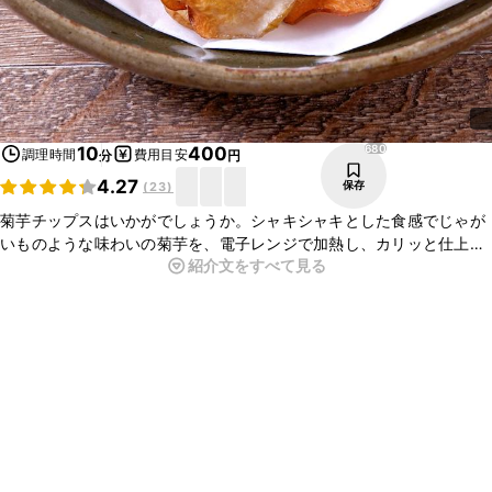
680
10
400
調理時間
費用目安
分
円
4.27
保存
(
23
)
菊芋チップスはいかがでしょうか。シャキシャキとした食感でじゃが
いものような味わいの菊芋を、電子レンジで加熱し、カリッと仕上げ
紹介文をすべて見る
るとお酒のおつまみや、おやつにぴったりの一品になりますよ。ぜひ
お試しくださいね。