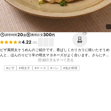
260
20
300
調理時間
費用目安
分
円
4.22
保存
(
9
)
ピザ風明太そうめんのご紹介です。香ばしくカリカリに焼いたそうめ
んと、ほんのりピリ辛の明太マヨネーズがよく合います。さらにチー
紹介文をすべて見る
ズのコクが加わっておいしい一品です。おやつとしても、お酒のおつ
まみにもぴったりですよ。
#
ピザ
#
明太子
#
チーズ
#
パン
#
魚介料理