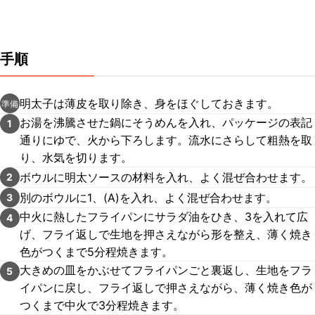
手順
明太子は薄皮を取り除き、身をほぐしておきます。
準備
お湯を沸騰させた鍋にそうめんを入れ、パッケージの表記
1
通りにゆで、火から下ろします。流水にさらして粗熱を取
り、水気を切ります。
ボウルに明太ソースの材料を入れ、よく混ぜ合わせます。
2
別のボウルに1、(A)を入れ、よく混ぜ合わせます。
3
中火に熱したフライパンにサラダ油をひき、3を入れて広
4
げ、フライ返しで生地を押さえながら形を整え、薄く焼き
色がつくまで5分程焼きます。
大きめの皿をかぶせてフライパンごと裏返し、生地をフラ
5
イパンに戻し、フライ返しで押さえながら、薄く焼き色が
つくまで中火で3分程焼きます。