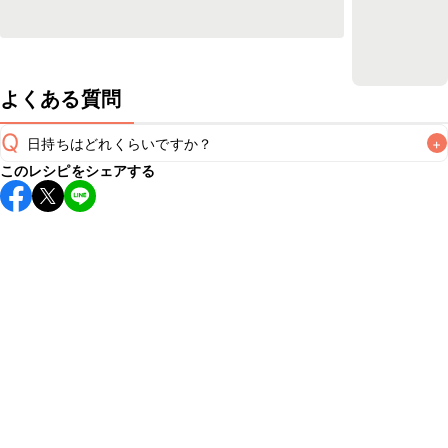
よくある質問
Q
日持ちはどれくらいですか？
+
このレシピをシェアする
保存期間は冷蔵で翌日中が目安です。なるべくお早めにお召
し上がりください。

A
※日持ちは目安です。
こちら
の注意事項をご確認の上、正し