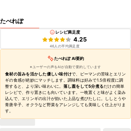
たべれぽ
レシピ満足度
4.25
46
人の平均満足度
たべれぽ AI要約
※ユーザーの声をAIが自動で要約しています
食材の旨みを活かした優しい味付け
で、ピーマンの苦味とエリン
ギの食感が絶妙にマッチします。調味料は好みで1.5倍程度に調
整すると、より深い味わいに。
落し蓋をして5分煮る
だけの簡単
レシピで、作り置きにも向いています。一晩置くと味がよく染み
込んで、エリンギの出汁が効いた上品な煮びたしに。ししとうや
青唐辛子、オクラなど野菜をアレンジしても美味しく仕上がりま
す。