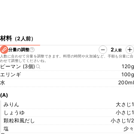
材料
（
2人前
）
2
分量の調整
人前
人数に合わせて分量を調整できます。料理の時間や火加減など、手順も分量に合
わせて調整してくださいね。
ピーマン (3個)
120g
エリンギ
100g
水
200ml
(A)
みりん
大さじ1
しょうゆ
小さじ1
顆粒和風だし
小さじ1/2
塩
少々