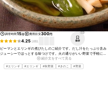
484
15
300
調理時間
費用目安
分
円
4.25
保存
(
46
)
ピーマンとエリンギの煮びたしのご紹介です。だし汁をたっぷり含み
ジューシーでほっとする味つけです。火の通りがいい野菜で手軽にで
紹介文をすべて見る
きるのでささっと作りたい時にもピッタリですよ。ぜひ、お試しくだ
さいね。
#
エリンギ
#
エリンギ
#
秋野菜
#
きのこ
#
野菜