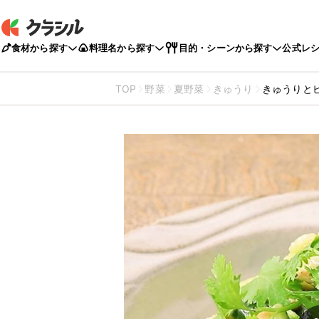
食材から探す
料理名から探す
目的・シーンから探す
公式レ
TOP
野菜
夏野菜
きゅうり
きゅうりと