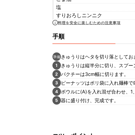
塩
すりおろしニンニク
料理を安全に楽しむための注意事項
手順
きゅうりはヘタを切り落としてお
準備
きゅうりは縦半分に切り、スプー
1
パクチーは3cm幅に切ります。
2
ピーナッツはポリ袋に入れ麺棒で
3
ボウルに(A)を入れ混ぜ合わせ、
4
器に盛り付け、完成です。
5