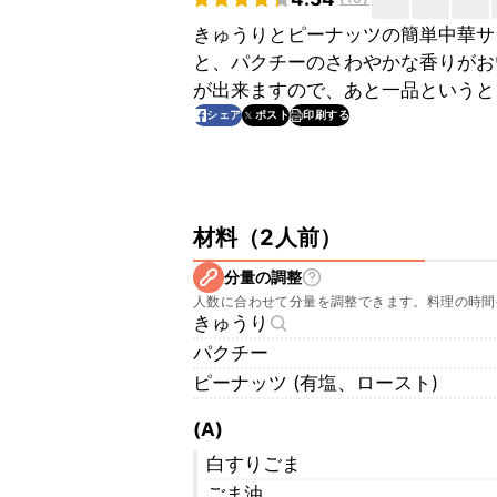
きゅうりとピーナッツの簡単中華サ
と、パクチーのさわやかな香りがお
が出来ますので、あと一品というと
印刷する
シェア
ポスト
材料
（
2人前
）
分量の調整
人数に合わせて分量を調整できます。料理の時間
きゅうり
パクチー
ピーナッツ (有塩、ロースト)
(A)
白すりごま
ごま油