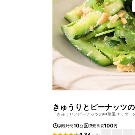
きゅうりとピーナッツの
「
きゅうりとピーナッツの中華風サラダ
」
10
100
調理時間
費用目安
分
円
4.34
(
10
)